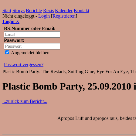
Start
Storys
Berichte
Rezis
Kalender
Kontakt
Nicht eingeloggt -
Login
[
Registrieren
]
Login
X
BS-Nummer oder Email:
Passwort:
Angemeldet bleiben
Passwort vergessen?
Plastic Bomb Party: The Restarts, Sniffing Glue, Eye For An Eye, T
Plastic Bomb Party, 25.09.2010
...zurück zum Bericht...
Apropos Luft und apropos raus, beides tä