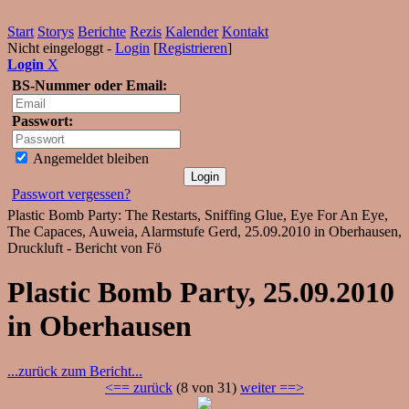
Start
Storys
Berichte
Rezis
Kalender
Kontakt
Nicht eingeloggt -
Login
[
Registrieren
]
Login
X
BS-Nummer oder Email:
Passwort:
Angemeldet bleiben
Passwort vergessen?
Plastic Bomb Party: The Restarts, Sniffing Glue, Eye For An Eye,
The Capaces, Auweia, Alarmstufe Gerd, 25.09.2010 in Oberhausen,
Druckluft - Bericht von Fö
Plastic Bomb Party, 25.09.2010
in Oberhausen
...zurück zum Bericht...
<== zurück
(8 von 31)
weiter ==>