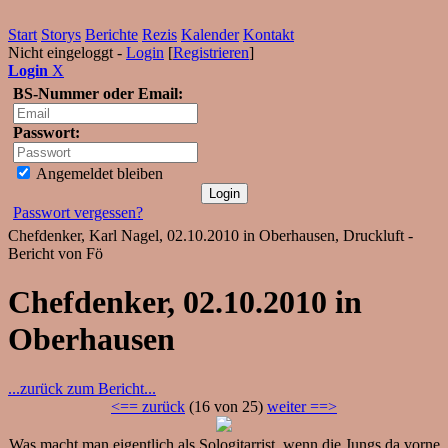
Start
Storys
Berichte
Rezis
Kalender
Kontakt
Nicht eingeloggt -
Login
[
Registrieren
]
Login
X
BS-Nummer oder Email:
Passwort:
Angemeldet bleiben
Passwort vergessen?
Chefdenker, Karl Nagel, 02.10.2010 in Oberhausen, Druckluft -
Bericht von Fö
Chefdenker, 02.10.2010 in
Oberhausen
...zurück zum Bericht...
<== zurück
(16 von 25)
weiter ==>
Was macht man eigentlich als Sologitarrist, wenn die Jungs da vorne