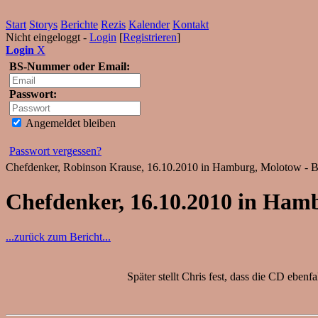
Start
Storys
Berichte
Rezis
Kalender
Kontakt
Nicht eingeloggt -
Login
[
Registrieren
]
Login
X
BS-Nummer oder Email:
Passwort:
Angemeldet bleiben
Passwort vergessen?
Chefdenker, Robinson Krause, 16.10.2010 in Hamburg, Molotow - Be
Chefdenker, 16.10.2010 in Ham
...zurück zum Bericht...
Später stellt Chris fest, dass die CD ebenf