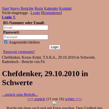
Start
Storys
Berichte
Rezis
Kalender
Kontakt
Nicht eingeloggt -
Login
[
Registrieren
]
Login
X
BS-Nummer oder Email:
Passwort:
Angemeldet bleiben
Passwort vergessen?
Chefdenker, Kezus Krijst, T.S.K.b., 29.10.2010 in Schwerte,
Rattenloch - Bericht von Fö
Chefdenker, 29.10.2010 in
Schwerte
...zurück zum Bericht...
<== zurück
(13 von 16)
weiter ==>
Reicht mir dann auch mal mit Fotos machen. Den Großteil des