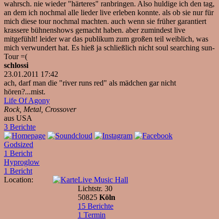
wahrsch. nie wieder "härteres" ranbringen. Also huldige ich den tag,
an dem ich nochmal alle lieder live erleben konnte. als ob sie nur für
mich diese tour nochmal machten. auch wenn sie früher garantiert
krassere bühnenshows gemacht haben. aber zumindest live
mitgefühlt! leider war das publikum zum großen teil weiblich, was
mich verwundert hat. Es hieß ja schließlich nicht soul searching sun-
Tour =(
schlossi
23.01.2011 17:42
ach, darf man die "river runs red" als mädchen gar nicht
hören?...mist.
Life Of Agony
Rock, Metal, Crossover
aus USA
3 Berichte
Godsized
1 Bericht
Hyproglow
1 Bericht
Location:
Live Music Hall
Lichtstr. 30
50825
Köln
15 Berichte
1 Termin