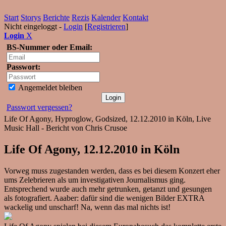
Start
Storys
Berichte
Rezis
Kalender
Kontakt
Nicht eingeloggt -
Login
[
Registrieren
]
Login
X
BS-Nummer oder Email:
Passwort:
Angemeldet bleiben
Passwort vergessen?
Life Of Agony, Hyproglow, Godsized, 12.12.2010 in Köln, Live
Music Hall - Bericht von Chris Crusoe
Life Of Agony, 12.12.2010 in Köln
Vorweg muss zugestanden werden, dass es bei diesem Konzert eher
ums Zelebrieren als um investigativen Journalismus ging.
Entsprechend wurde auch mehr getrunken, getanzt und gesungen
als fotografiert. Aaaber: dafür sind die wenigen Bilder EXTRA
wackelig und unscharf! Na, wenn das mal nichts ist!