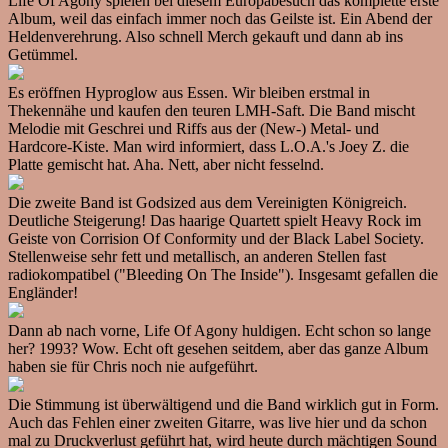
Life Of Agony spielen bei diesem Europabesuch das komplette erste
Album, weil das einfach immer noch das Geilste ist. Ein Abend der
Heldenverehrung. Also schnell Merch gekauft und dann ab ins
Getümmel.
Es eröffnen Hyproglow aus Essen. Wir bleiben erstmal in
Thekennähe und kaufen den teuren LMH-Saft. Die Band mischt
Melodie mit Geschrei und Riffs aus der (New-) Metal- und
Hardcore-Kiste. Man wird informiert, dass L.O.A.'s Joey Z. die
Platte gemischt hat. Aha. Nett, aber nicht fesselnd.
Die zweite Band ist Godsized aus dem Vereinigten Königreich.
Deutliche Steigerung! Das haarige Quartett spielt Heavy Rock im
Geiste von Corrision Of Conformity und der Black Label Society.
Stellenweise sehr fett und metallisch, an anderen Stellen fast
radiokompatibel ("Bleeding On The Inside"). Insgesamt gefallen die
Engländer!
Dann ab nach vorne, Life Of Agony huldigen. Echt schon so lange
her? 1993? Wow. Echt oft gesehen seitdem, aber das ganze Album
haben sie für Chris noch nie aufgeführt.
Die Stimmung ist überwältigend und die Band wirklich gut in Form.
Auch das Fehlen einer zweiten Gitarre, was live hier und da schon
mal zu Druckverlust geführt hat, wird heute durch mächtigen Sound