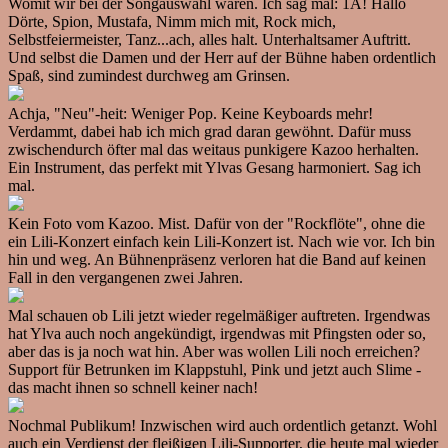
Womit wir bei der Songauswahl wären. Ich sag mal: 1A! Hallo
Dörte, Spion, Mustafa, Nimm mich mit, Rock mich,
Selbstfeiermeister, Tanz...ach, alles halt. Unterhaltsamer Auftritt.
Und selbst die Damen und der Herr auf der Bühne haben ordentlich
Spaß, sind zumindest durchweg am Grinsen.
Achja, "Neu"-heit: Weniger Pop. Keine Keyboards mehr!
Verdammt, dabei hab ich mich grad daran gewöhnt. Dafür muss
zwischendurch öfter mal das weitaus punkigere Kazoo herhalten.
Ein Instrument, das perfekt mit Ylvas Gesang harmoniert. Sag ich
mal.
Kein Foto vom Kazoo. Mist. Dafür von der "Rockflöte", ohne die
ein Lili-Konzert einfach kein Lili-Konzert ist. Nach wie vor. Ich bin
hin und weg. An Bühnenpräsenz verloren hat die Band auf keinen
Fall in den vergangenen zwei Jahren.
Mal schauen ob Lili jetzt wieder regelmäßiger auftreten. Irgendwas
hat Ylva auch noch angekündigt, irgendwas mit Pfingsten oder so,
aber das is ja noch wat hin. Aber was wollen Lili noch erreichen?
Support für Betrunken im Klappstuhl, Pink und jetzt auch Slime -
das macht ihnen so schnell keiner nach!
Nochmal Publikum! Inzwischen wird auch ordentlich getanzt. Wohl
auch ein Verdienst der fleißigen Lili-Supporter, die heute mal wieder