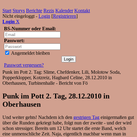
Start
Storys
Berichte
Rezis
Kalender
Kontakt
Nicht eingeloggt -
Login
[
Registrieren
]
Login
X
BS-Nummer oder Email:
Passwort:
Angemeldet bleiben
Passwort vergessen?
Punk im Pott 2. Tag: Slime, Chefdenker, Lili, Molotow Soda,
Popperklopper, Kotzreiz, Hagbard Celine, 28.12.2010 in
Oberhausen, Turbinenhalle - Bericht von Fö
Punk im Pott 2. Tag, 28.12.2010 in
Oberhausen
Und weiter gehts! Nachdem ich den
gestrigen Tag
einigermaßen gut
über die Runden gekriegt habe, folgt nun der zweite - und der wird
schon stressiger. Bereits um 12 Uhr startet die erste Band, welch
eine unmenschliche Zeit. Naja, eigentlich machbar wenn man in