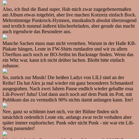
Also, ich find die Band super. Hab mich zwar zugegebenermaßen
am Album etwas totgehört, aber live machen Kotzreiz einfach Bock.
Mehrstimmige Punkrock-Hymnen, musikalisch absolut überzeugend
und textlich nunmal äußerst klischeebeladen, aber gerade das macht
auch irgendwie das Besondere aus.
Manche Sachen muss man nicht verstehen. Warum in der Halle KB-
Plakate hängen, Leute in FW-Shirts rumlaufen und wir zu allem
Überfluss auch noch ne BO-Setlist im Backstage finden. Wenn das
ein Witz war, kann ich nicht drüber lachen. Bleibt bitte einfach
zuhause.
So, zurück zur Musik! Die heißen Ladys von LILI sind an der
Reihe! Da hat Alex ja mal wieder ein ganz besonderes Schmankerl
ausgegraben. Nach zwei Jahren Pause endlich wieder geballte rosa
Lili-Power! Juhu! Und dann auch noch auf dem Punk im Pott, mit
Publikum das zu vermutlich 90% nichts damit anfangen kann. Irre!
Nee, ganz so schlimm isset nich, vor der Bühne finden sich
tatsächlich ordentlich Leute ein, anfangs zwar recht verhalten aber
später immer euphorischer. Punk oder nicht Punk - nie war ein Lili-
Song passender!