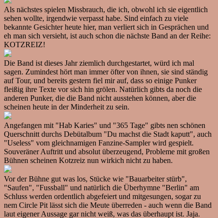
Als nächstes spielen Missbrauch, die ich, obwohl ich sie eigentlich
sehen wollte, irgendwie verpasst habe. Sind einfach zu viele
bekannte Gesichter heute hier, man verliert sich in Gesprächen und
eh man sich versieht, ist auch schon die nächste Band an der Reihe:
KOTZREIZ!
Die Band ist dieses Jahr ziemlich durchgestartet, würd ich mal
sagen. Zumindest hört man immer öfter von ihnen, sie sind ständig
auf Tour, und bereits gestern fiel mir auf, dass so einige Punker
fleißig ihre Texte vor sich hin grölen. Natürlich gibts da noch die
anderen Punker, die die Band nicht ausstehen können, aber die
scheinen heute in der Minderheit zu sein.
Angefangen mit "Hab Karies" und "365 Tage" gibts nen schönen
Querschnitt durchs Debütalbum "Du machst die Stadt kaputt", auch
"Useless" vom gleichnamigen Fanzine-Sampler wird gespielt.
Souveräner Auftritt und absolut überzeugend, Probleme mit großen
Bühnen scheinen Kotzreiz nun wirkich nicht zu haben.
Vor der Bühne gut was los, Stücke wie "Bauarbeiter stürb",
"Saufen", "Fussball" und natürlich die Überhymne "Berlin" am
Schluss werden ordentlich abgefeiert und mitgesungen, sogar zu
nem Circle Pit lässt sich die Meute überreden - auch wenn die Band
laut eigener Aussage gar nicht weiß, was das überhaupt ist. Jaja.