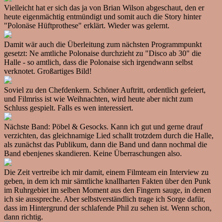
Vielleicht hat er sich das ja von Brian Wilson abgeschaut, den er
heute eigenmächtig entmündigt und somit auch die Story hinter
"Polonäse Hüftprothese" erklärt. Wieder was gelernt.
Damit wär auch die Überleitung zum nächsten Programmpunkt
gesetzt: Ne amtliche Polonaise durchzieht zu "Disco ab 30" die
Halle - so amtlich, dass die Polonaise sich irgendwann selbst
verknotet. Großartiges Bild!
Soviel zu den Chefdenkern. Schöner Auftritt, ordentlich gefeiert,
und Filmriss ist wie Weihnachten, wird heute aber nicht zum
Schluss gespielt. Falls es wen interessiert.
Nächste Band: Pöbel & Gesocks. Kann ich gut und gerne drauf
verzichten, das gleichnamige Lied schallt trotzdem durch die Halle,
als zunächst das Publikum, dann die Band und dann nochmal die
Band ebenjenes skandieren. Keine Überraschungen also.
Die Zeit vertreibe ich mir damit, einem Filmteam ein Interview zu
geben, in dem ich mir sämtliche knallharten Fakten über den Punk
im Ruhrgebiet im selben Moment aus den Fingern sauge, in denen
ich sie ausspreche. Aber selbstverständlich trage ich Sorge dafür,
dass im Hintergrund der schlafende Phil zu sehen ist. Wenn schon,
dann richtig.