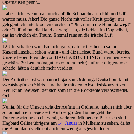
Oberhausen pennt...
...aber nicht, wenn man noch auf die Schnarchnasen Phil und Ulf
warten muss. Alter! Die ganze Nacht mit voller Kraft gesägt, nur
gelegentlich unterbrochen durch ein "Phil, nimm die Hand da weg!"
oder "Ulf, nimm die Hand da weg!". Ja, die beiden im Doppelbett,
das ist wirklich ein Traum. Erstmal raus an die frische Luft.
12 Uhr schaffen wir also nicht ganz, dafür ist es bei Gesa im
Kassenhäuschen schön warm - und die nächste Band wartet bereits.
Unsere lieben Freunde von HAGBARD CELINE dürfen heute vor
geschätzt 20 Leuten (nagut, es wurden mehr) auftreten. Irgendwie
schade, hätten deutlich mehr verdient.
Der Auftritt selbst war nämlich ganz in Ordnung. Deutschpunk mit
sweatshopfreien Shirts. Und heute mit dem Abschiedskonzert von
Neu-Ruhri Weissen, der sich somit in die Rockrente verabschiedet.
Och.
Nunja, für die Uhrzeit geht der Auftritt in Ordnung, haben mich aber
schonmal mehr begeistert. Auf der großen Bühne geht die
Dreierbesetzung eh ein wenig verloren. Mit neuem Bassisten sind
Hagbard Celine übrigens am
14. Januar
in Mülheim zu sehen, da ist
die Band dann vielleicht auch ein wenig ausgeschlafener.