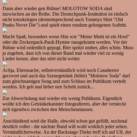
Dann aber wieder gen Bühne! MOLOTOW SODA sind
inzwischen an der Reihe. Die Deutschpunk-Institution ist einfach
nicht totzukriegen (dementsprechend auch Tommys Shirt "Old
Punks Never Die") und spielt einen rundum gelungenen Auftritt.
Macht Spaß, besonders wenn Hits wie "Meine Mutti ist ein Hool"
oder die Zeckenpack-Pauli-Hymne rausgekramt werden. Vor der
Bühne wird ordentlich gepogt, Bier spritzt umher, alles schön. Muss
ja zugeben, dass ich von dieser Band mal wieder viel zu wenig
Lieder kenne, aber das stört nicht weiter.
Achja, Ehrensache, selbstverständlich wird noch Canalterror
gecovert und auch das Szenegetränk (höhö) "Molotow Soda" darf
zum gleichnamigen Song und zum Schluss im Publikum verteilt
werden. Ich geh mal lieber nen Schritt zurück...
Zur Abwechslung mal wieder ein wenig Publikum. Eigentlich
wollte ich den Getränkekanister fotografieren, aber der versteckt
sich irgendwo zwischen den Menschenmassen.
Anschließend wird die Halle, obwohl schon gut gefüllt, nochmal
deutlich voller - die nächste Band will wohl wirklich jeder sehen.
Verständlicherweise. An der Backstage-Theke treff ich auf Ulf, der