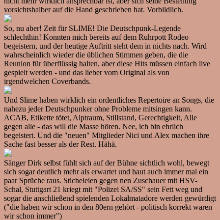
nicht mehr wirklich ansprechbar ist, aber sich seine Bestellung
vorsichtshalber auf die Hand geschrieben hat. Vorbildlich.
So, nu aber! Zeit für SLIME! Die Deutschpunk-Legende
schlechthin! Konnten mich bereits auf dem Ruhrpott Rodeo
begeistern, und der heutige Auftritt steht dem in nichts nach. Wird
wahrscheinlich wieder die üblichen Stimmen geben, die die
Reunion für überflüssig halten, aber diese Hits müssen einfach live
gespielt werden - und das lieber vom Original als von
irgendwelchen Coverbands.
Und Slime haben wirklich ein ordentliches Repertoire an Songs, die
nahezu jeder Deutschpunker ohne Probleme mitsingen kann.
ACAB, Etikette tötet, Alptraum, Stillstand, Gerechtigkeit, Alle
gegen alle - das will die Masse hören. Nee, ich bin ehrlich
begeistert. Und die "neuen" Mitglieder Nici und Alex machen ihre
Sache fast besser als der Rest. Hähä.
Sänger Dirk selbst fühlt sich auf der Bühne sichtlich wohl, bewegt
sich sogar deutlich mehr als erwartet und haut auch immer mal ein
paar Sprüche raus. Sticheleien gegen nen Zuschauer mit HSV-
Schal, Stuttgart 21 kriegt mit "Polizei SA/SS" sein Fett weg und
sogar die anschließend spielenden Lokalmatadore werden gewürdigt
("die haben wir schon in den 80ern gehört - politisch korrekt waren
wir schon immer")