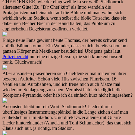
CHEFDENKER, wie der eingeweihte Leser weiß. Stadionrock
allererster Güte! Zu "D'r Chef kütt" als Intro wandeln die
Protagonisten nacheinander auf die Bühne und man wähnt sich
wirklich wie im Stadion, wenn selbst die bloße Tatsache, dass sie
dabei nen Becher Bier in der Hand halten, das Publikum zu
euphorischen Begeisterungsstürmen verleitet.
Einige neue Fans gewinnt heute Thomas, der bereits schwankend
auf die Bühne kommt. Ein Wunder, dass er nicht bereits schon am
ganzen Körper mit Mexikaner besudelt ist! Übrigens gabs laut
Polizeibericht
nur eine einzige Person, die sich krankenhausreif
trank. Glückwunsch!
Aber ansonsten präsentieren sich Chefdenker mal mit einem ihrer
besseren Auftritte. Schön viele Hits zwischen Filmrissen, 16
Ventilen und Autobahnen, und ich freue mich auch Matze mal
wieder am Schlagzeug zu sehen. Vermisst hab ich lediglich die
Scorpions-Pyramide, oder hab ich da einfach kurz nicht hingesehen?
Ansonsten bleibt nur ein Wort: Stadionrock! Lieder durch
überflüssiges Instrumentengeplänkel in die Länge ziehen darf man
schließlich nur im Stadion. Und direkt zwei alleine-mit-Gitarre-
Lieder hintereinander (Angela und Toni Schumacher), das traut sich
Claus auch nur, ja richtig, im Stadion.