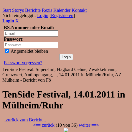
Start
Storys
Berichte
Rezis
Kalender
Kontakt
Nicht eingeloggt -
Login
[
Registrieren
]
Login
X
BS-Nummer oder Email:
Passwort:
Angemeldet bleiben
Passwort vergessen?
TenSide Festival: Supershirt, Hagbard Celine, Zwakkelmann,
Grenzwert, Antilopengang,..., 14.01.2011 in Mülheim/Ruhr, AZ
Mülheim - Bericht von Fö
TenSide Festival, 14.01.2011 in
Mülheim/Ruhr
...zurück zum Bericht...
<== zurück
(10 von 36)
weiter ==>