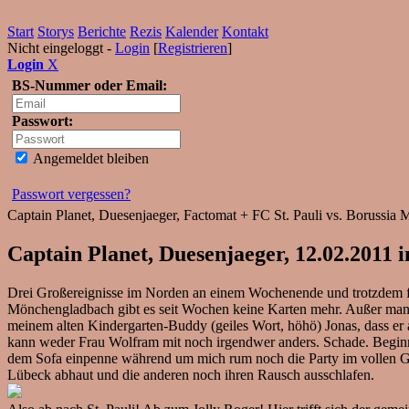
Start
Storys
Berichte
Rezis
Kalender
Kontakt
Nicht eingeloggt -
Login
[
Registrieren
]
Login
X
BS-Nummer oder Email:
Passwort:
Angemeldet bleiben
Passwort vergessen?
Captain Planet, Duesenjaeger, Factomat + FC St. Pauli vs. Borussia
Captain Planet, Duesenjaeger, 12.02.2011
Drei Großereignisse im Norden an einem Wochenende und trotzdem fäl
Mönchengladbach gibt es seit Wochen keine Karten mehr. Außer man m
meinem alten Kindergarten-Buddy (geiles Wort, höhö) Jonas, dass er
kann weder Frau Wolfram mit noch irgendwer anders. Schade. Beginne
dem Sofa einpenne während um mich rum noch die Party im vollen Gang
Lübeck abhaut und die anderen noch ihren Rausch ausschlafen.