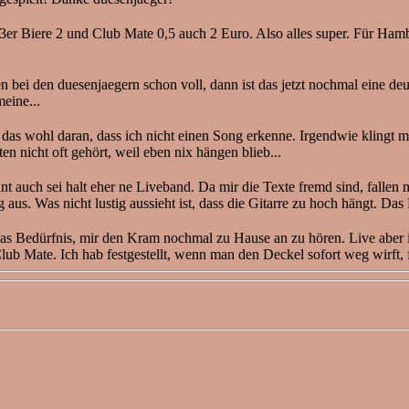
0,33er Biere 2 und Club Mate 0,5 auch 2 Euro. Also alles super. Für Hamb
 bei den duesenjaegern schon voll, dann ist das jetzt nochmal eine de
eine...
das wohl daran, dass ich nicht einen Song erkenne. Irgendwie klingt mir
n nicht oft gehört, weil eben nix hängen blieb...
 auch sei halt eher ne Liveband. Da mir die Texte fremd sind, fallen m
g aus. Was nicht lustig aussieht ist, dass die Gitarre zu hoch hängt. Da
as Bedürfnis, mir den Kram nochmal zu Hause an zu hören. Live aber 
lub Mate. Ich hab festgestellt, wenn man den Deckel sofort weg wirft, 