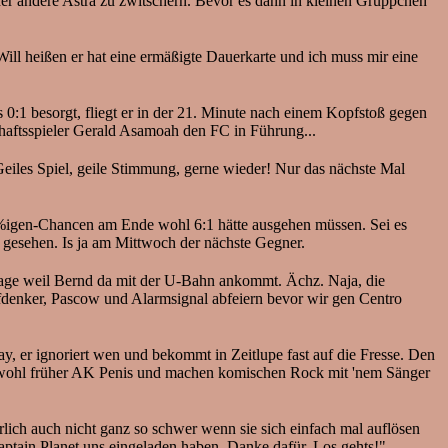
oder andere Astra zu zwitschern. Bevor es dann in kleinen Grüppchen
ill heißen er hat eine ermäßigte Dauerkarte und ich muss mir eine
0:1 besorgt, fliegt er in der 21. Minute nach einem Kopfstoß gegen
chaftsspieler Gerald Asamoah den FC in Führung...
eiles Spiel, geile Stimmung, gerne wieder! Nur das nächste Mal
00%igen-Chancen am Ende wohl 6:1 hätte ausgehen müssen. Sei es
 gesehen. Is ja am Mittwoch der nächste Gegner.
garage weil Bernd da mit der U-Bahn ankommt. Ächz. Naja, die
fdenker, Pascow und Alarmsignal abfeiern bevor wir gen Centro
y, er ignoriert wen und bekommt in Zeitlupe fast auf die Fresse. Den
n wohl früher AK Penis und machen komischen Rock mit 'nem Sänger
ürlich auch nicht ganz so schwer wenn sie sich einfach mal auflösen
ptain Planet uns eingeladen haben. Danke dafür. Los gehts!"