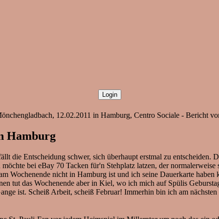
 Mönchengladbach, 12.02.2011 in Hamburg, Centro Sociale - Bericht v
 in Hamburg
lt die Entscheidung schwer, sich überhaupt erstmal zu entscheiden. De
öchte bei eBay 70 Tacken für'n Stehplatz latzen, der normalerweise s
 am Wochenende nicht in Hamburg ist und ich seine Dauerkarte haben k
n tut das Wochenende aber in Kiel, wo ich mich auf Spülis Geburstag
e ist. Scheiß Arbeit, scheiß Februar! Immerhin bin ich am nächsten M