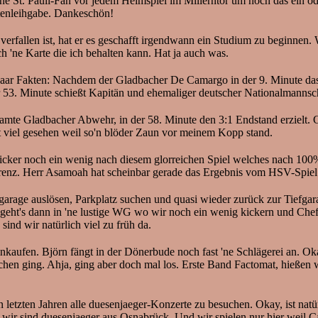
eine St. Pauli-Fan vor jedem Heimspiel im Millerntor um noch das ein 
rtenleihgabe. Dankeschön!
rfallen ist, hat er es geschafft irgendwann ein Studium zu beginnen. W
 'ne Karte die ich behalten kann. Hat ja auch was.
n paar Fakten: Nachdem der Gladbacher De Camargo in der 9. Minute das 
er 53. Minute schießt Kapitän und ehemaliger deutscher Nationalmanns
mte Gladbacher Abwehr, in der 58. Minute den 3:1 Endstand erzielt. G
icht viel gesehen weil so'n blöder Zaun vor meinem Kopp stand.
z-Kicker noch ein wenig nach diesem glorreichen Spiel welches nach 1
ferenz. Herr Asamoah hat scheinbar gerade das Ergebnis vom HSV-Spiel
iefgarage auslösen, Parkplatz suchen und quasi wieder zurück zur Tief
geht's dann in 'ne lustige WG wo wir noch ein wenig kickern und Che
sind wir natürlich viel zu früh da.
nkaufen. Björn fängt in der Dönerbude noch fast 'ne Schlägerei an. Oka
hen ging. Ahja, ging aber doch mal los. Erste Band Factomat, hieße
den letzten Jahren alle duesenjaeger-Konzerte zu besuchen. Okay, ist nat
ir sind duesenjaeger aus Osnabrück. Und wir spielen nur hier weil Ca