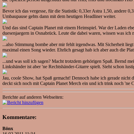
Bevor ich das vergesse, für die Statistik: 0,33er Astra 1,50, andere 
Umbaupause gehts dann mit dem heutigen Headliner weiter.
Und das sind Captain Planet mit einem Heimspiel. War der Laden eben
duesenjaegern in Osnabrück. Leute die dabei waren, wissen was ich m
...also Stimmung bombe aber mir fehlt irgendwas. Mit Sicherheit liegt 
maximal einen Song wieder. Ehrlich gesagt hab ich aber auch die Platte
...und was soll ich sagen? Macht trotzdem gehörigen Spaß. Bernd meint
Linkshänder ist aber 'ne Rechtshänder-Gitarre spielt. Sieht schon lusti
Jau, coole Show, hat Spaß gemacht! Dennoch habe ich gerade nicht d
deckt sich noch mit Captain Planet Merch ein und ich trink noch 'ne C
Berichte auf anderen Webseiten:
Kommentare:
Bönx
16.02.2011 11:34