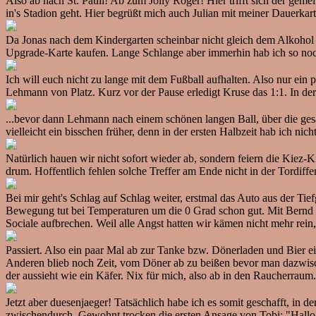
Also ab nach St. Pauli! Ab zum Jolly Roger! Hier trifft sich der gem
in's Stadion geht. Hier begrüßt mich auch Julian mit meiner Dauerka
Da Jonas nach dem Kindergarten scheinbar nicht gleich dem Alkohol ve
Upgrade-Karte kaufen. Lange Schlange aber immerhin hab ich so noch
Ich will euch nicht zu lange mit dem Fußball aufhalten. Also nur ei
Lehmann von Platz. Kurz vor der Pause erledigt Kruse das 1:1. In d
...bevor dann Lehmann nach einem schönen langen Ball, über die gesa
vielleicht ein bisschen früher, denn in der ersten Halbzeit hab ich n
Natürlich hauen wir nicht sofort wieder ab, sondern feiern die Kie
drum. Hoffentlich fehlen solche Treffer am Ende nicht in der Tordif
Bei mir geht's Schlag auf Schlag weiter, erstmal das Auto aus der T
Bewegung tut bei Temperaturen um die 0 Grad schon gut. Mit Bernd 
Sociale aufbrechen. Weil alle Angst hatten wir kämen nicht mehr rein, 
Passiert. Also ein paar Mal ab zur Tanke bzw. Dönerladen und Bier ei
Anderen blieb noch Zeit, vom Döner ab zu beißen bevor man dazwisc
der aussieht wie ein Käfer. Nix für mich, also ab in den Raucherraum.
Jetzt aber duesenjaeger! Tatsächlich habe ich es somit geschafft, in 
zwischendurch. Gewohnt trocken die ersten Ansage von Tobi: "Hallo w