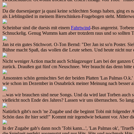
Da die duesenjaeger ja quasi keine schlechten Songs haben, ging es nat
als Lieblingslied in meinem Bierschinken-Fragebogen steht. Mittlerw
Scheinbar sind die duesis mit einem
Fahrtwind
-Bus angereist. Torben
Schnuckelig. Genug Wumms kam aber trotzdem raus und so sollten Tor
Jan ist ein gutes Stichwort. O-Ton Bernd: "Der Jan ist so'n Poster. Si
Bühne macht Spaß, das wollen die Leute sehen. Und heute nicht nur 
Nicht weniger Action macht auch Schlagzeuger Lars bei der ganzen Ge
zurück. Draußen gut fünf cm Neuschnee. Wer braucht das denn bitte noc
Ansonsten schön gemischtes Set der beiden Platten 'Las Palmas O.k.'
wie schon im Dezember in Osnabrück meiner Meinung nach besser als 
...was wir brauchen sind neue Songs. Und da wird laut Torben auch sch
vielleicht noch Ende des Jahres? Lassen wir uns überraschen. So lang
Natürlich gibt's noch 'ne Zugabe und die beginnt Tobi mit folgender 
Schön dass ihr hier seid!" Kommt mir irgendwie bekannt vor. Aber d
In der Zugabe gab's dann noch 'Tobi kann...', 'Las Palmas ok', 'True
die Spielzeit perfekt ausgenutzt und nur Hits, Hits und nochmals Hits