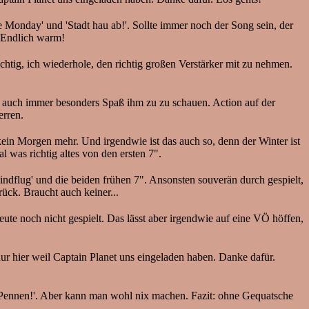
ke Monday' und 'Stadt hau ab!'. Sollte immer noch der Song sein, der
. Endlich warm!
htig, ich wiederhole, den richtig großen Verstärker mit zu nehmen.
ht's auch immer besonders Spaß ihm zu zu schauen. Action auf der
erren.
kein Morgen mehr. Und irgendwie ist das auch so, denn der Winter ist
 was richtig altes von den ersten 7".
ndflug' und die beiden frühen 7". Ansonsten souverän durch gespielt,
ck. Braucht auch keiner...
eute noch nicht gespielt. Das lässt aber irgendwie auf eine VÖ höffen,
ur hier weil Captain Planet uns eingeladen haben. Danke dafür.
a: Pennen!'. Aber kann man wohl nix machen. Fazit: ohne Gequatsche