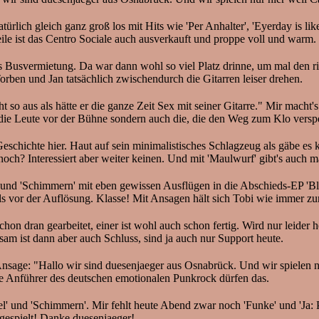
ürlich gleich ganz groß los mit Hits wie 'Per Anhalter', 'Eyerday is li
eile ist das Centro Sociale auch ausverkauft und proppe voll und warm
s Busvermietung. Da war dann wohl so viel Platz drinne, um mal den ric
ben und Jan tatsächlich zwischendurch die Gitarren leiser drehen.
eht so aus als hätte er die ganze Zeit Sex mit seiner Gitarre." Mir mac
die Leute vor der Bühne sondern auch die, die den Weg zum Klo versp
schichte hier. Haut auf sein minimalistisches Schlagzeug als gäbe es 
h? Interessiert aber weiter keinen. Und mit 'Maulwurf' gibt's auch mal
 und 'Schimmern' mit eben gewissen Ausflügen in die Abschieds-EP 'Bli
vor der Auflösung. Klasse! Mit Ansagen hält sich Tobi wie immer zurü
on dran gearbeitet, einer ist wohl auch schon fertig. Wird nur leider h
sam ist dann aber auch Schluss, sind ja auch nur Support heute.
Ansage: "Hallo wir sind duesenjaeger aus Osnabrück. Und wir spielen n
ie Anführer des deutschen emotionalen Punkrock dürfen das.
ffel' und 'Schimmern'. Mir fehlt heute Abend zwar noch 'Funke' und 'J
 gespielt! Danke duesenjaeger!