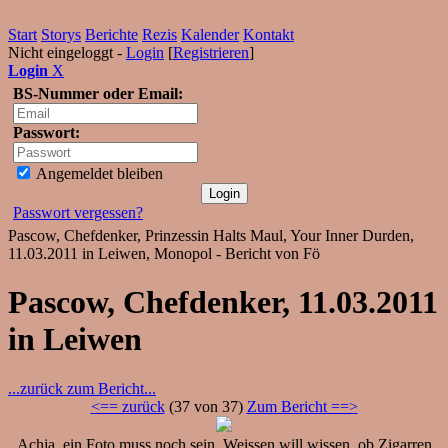
Start
Storys
Berichte
Rezis
Kalender
Kontakt
Nicht eingeloggt -
Login
[
Registrieren
]
Login
X
BS-Nummer oder Email:
Passwort:
Angemeldet bleiben
Passwort vergessen?
Pascow, Chefdenker, Prinzessin Halts Maul, Your Inner Durden,
11.03.2011 in Leiwen, Monopol - Bericht von Fö
Pascow, Chefdenker, 11.03.2011
in Leiwen
...zurück zum Bericht...
<== zurück
(37 von 37)
Zum Bericht ==>
Achja, ein Foto muss noch sein. Weissen will wissen, ob Zigarren