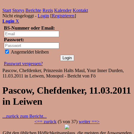
Start
Storys
Berichte
Rezis
Kalender
Kontakt
Nicht eingeloggt -
Login
[
Registrieren
]
Login
X
BS-Nummer oder Email:
Passwort:
Angemeldet bleiben
Passwort vergessen?
Pascow, Chefdenker, Prinzessin Halts Maul, Your Inner Durden,
11.03.2011 in Leiwen, Monopol - Bericht von Fö
Pascow, Chefdenker, 11.03.2011
in Leiwen
...zurück zum Bericht...
<== zurück
(5 von 37)
weiter ==>
Gibt den üblichen Höflichkeitsapplaus, die meisten der Anwesenden