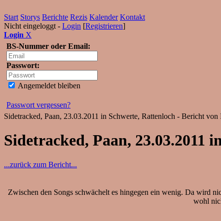
Start
Storys
Berichte
Rezis
Kalender
Kontakt
Nicht eingeloggt -
Login
[
Registrieren
]
Login
X
BS-Nummer oder Email:
Passwort:
Angemeldet bleiben
Passwort vergessen?
Sidetracked, Paan, 23.03.2011 in Schwerte, Rattenloch - Bericht von
Sidetracked, Paan, 23.03.2011 i
...zurück zum Bericht...
Zwischen den Songs schwächelt es hingegen ein wenig. Da wird nich
wohl nic