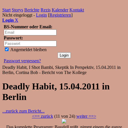
Start
Storys
Berichte
Rezis
Kalender
Kontakt
Nicht eingeloggt -
Login
[
Registrieren
]
Login
X
BS-Nummer oder Email:
Passwort:
Angemeldet bleiben
Passwort vergessen?
Deadly Habit, I Shot Bambi, Skeptik In Perspektiv, 15.04.2011 in
Berlin, Cortina Bob - Bericht von The Kollege
Deadly Habit, 15.04.2011 in
Berlin
...zurück zum Bericht...
<== zurück
(11 von 24)
weiter ==>
Das komplette Programm: Bassfell reißt, nimmt einem die ganze