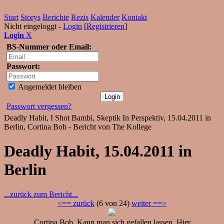
Start
Storys
Berichte
Rezis
Kalender
Kontakt
Nicht eingeloggt -
Login
[
Registrieren
]
Login
X
BS-Nummer oder Email:
Passwort:
Angemeldet bleiben
Passwort vergessen?
Deadly Habit, I Shot Bambi, Skeptik In Perspektiv, 15.04.2011 in
Berlin, Cortina Bob - Bericht von The Kollege
Deadly Habit, 15.04.2011 in
Berlin
...zurück zum Bericht...
<== zurück
(6 von 24)
weiter ==>
Cortina Bob. Kann man sich gefallen lassen. Hier