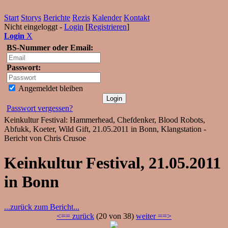
Start
Storys
Berichte
Rezis
Kalender
Kontakt
Nicht eingeloggt -
Login
[
Registrieren
]
Login
X
BS-Nummer oder Email:
Passwort:
Angemeldet bleiben
Passwort vergessen?
Keinkultur Festival: Hammerhead, Chefdenker, Blood Robots,
Abfukk, Koeter, Wild Gift, 21.05.2011 in Bonn, Klangstation -
Bericht von Chris Crusoe
Keinkultur Festival, 21.05.2011
in Bonn
...zurück zum Bericht...
<== zurück
(20 von 38)
weiter ==>