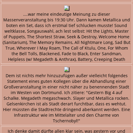
....war meine eindeutige Meinung zu dieser
Massenveranstaltung bis 19:30 Uhr. Dann kamen Metallica und
boten ein Set, dass ich erstmal tief schlucken musste! Sound
weltklasse, Songauswahl, ach lest selbst: Hit the Lights, Master
of Puppets, The Shortest Straw, Seek & Destroy, Welcome Home
(Sanitarium), The Memory Remains, All Nightmare Long, Sad But
True, Wherever I May Roam, The Call of Ktulu, One, For Whom
the Bell Tolls, Blackened, Fade to Black, Enter Sandman,
Helpless (w/ Megadeth & Anthrax), Battery, Creeping Death
Dem ist nichts mehr hinzuzufügen außer vielleicht folgendes
Statement eines guten Kollegen über die Abhandlung einer
Großveranstaltung in einer nicht näher zu benennenden Stadt
im Westen von Dortmund. Ich zitiere: "Gestern Big 4 auf
Schalke. Megadeth megaschwach. Slayer und Metallica rocken.
Gelsenkirchen ist als Stadt derart furchtbar, dass es wehtut.
Hier müssten die Stadtrechte dringend aberkannt werden. Eine
Infrastruktur wie im Mittelalter und den Charme von
Tschernobyl!"
Ich denke damit dürfte allen klar sein, was gestern vor und