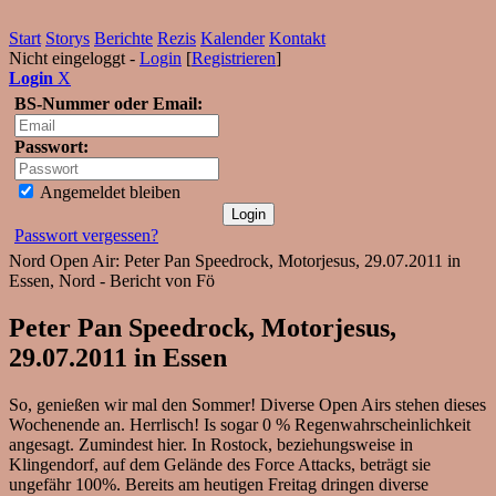
Start
Storys
Berichte
Rezis
Kalender
Kontakt
Nicht eingeloggt -
Login
[
Registrieren
]
Login
X
BS-Nummer oder Email:
Passwort:
Angemeldet bleiben
Passwort vergessen?
Nord Open Air: Peter Pan Speedrock, Motorjesus, 29.07.2011 in
Essen, Nord - Bericht von Fö
Peter Pan Speedrock, Motorjesus,
29.07.2011 in Essen
So, genießen wir mal den Sommer! Diverse Open Airs stehen dieses
Wochenende an. Herrlisch! Is sogar 0 % Regenwahrscheinlichkeit
angesagt. Zumindest hier. In Rostock, beziehungsweise in
Klingendorf, auf dem Gelände des Force Attacks, beträgt sie
ungefähr 100%. Bereits am heutigen Freitag dringen diverse