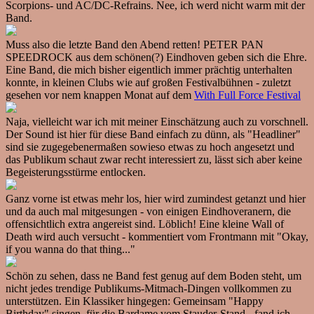
Scorpions- und AC/DC-Refrains. Nee, ich werd nicht warm mit der
Band.
Muss also die letzte Band den Abend retten! PETER PAN
SPEEDROCK aus dem schönen(?) Eindhoven geben sich die Ehre.
Eine Band, die mich bisher eigentlich immer prächtig unterhalten
konnte, in kleinen Clubs wie auf großen Festivalbühnen - zuletzt
gesehen vor nem knappen Monat auf dem
With Full Force Festival
Naja, vielleicht war ich mit meiner Einschätzung auch zu vorschnell.
Der Sound ist hier für diese Band einfach zu dünn, als "Headliner"
sind sie zugegebenermaßen sowieso etwas zu hoch angesetzt und
das Publikum schaut zwar recht interessiert zu, lässt sich aber keine
Begeisterungsstürme entlocken.
Ganz vorne ist etwas mehr los, hier wird zumindest getanzt und hier
und da auch mal mitgesungen - von einigen Eindhoveranern, die
offensichtlich extra angereist sind. Löblich! Eine kleine Wall of
Death wird auch versucht - kommentiert vom Frontmann mit "Okay,
if you wanna do that thing..."
Schön zu sehen, dass ne Band fest genug auf dem Boden steht, um
nicht jedes trendige Publikums-Mitmach-Dingen vollkommen zu
unterstützen. Ein Klassiker hingegen: Gemeinsam "Happy
Birthday" singen, für die Bardame vom Stauder-Stand - fand ich