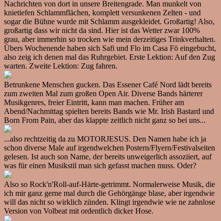
Nachrichten von dort in unsere Breitengrade. Man munkelt von
knietiefen Schlammflächen, komplett versunkenen Zelten - und
sogar die Bühne wurde mit Schlamm ausgekleidet. Großartig! Also,
großartig dass wir nicht da sind. Hier ist das Wetter zwar 100%
grau, aber immerhin so trocken wie mein derzeitiges Trinkverhalten.
Übers Wochenende haben sich Safi und Flo im Casa Fö eingebucht,
also zeig ich denen mal das Ruhrgebiet. Erste Lektion: Auf den Zug
warten. Zweite Lektion: Zug fahren.
Betrunkene Menschen gucken. Das Essener Café Nord lädt bereits
zum zweiten Mal zum großen Open Air. Diverse Bands härterer
Musikgenres, freier Eintritt, kann man machen. Früher am
Abend/Nachmittag spielten bereits Bands wie Mr. Irish Bastard und
Born From Pain, aber das klappte zeitlich nicht ganz so bei uns...
...also rechtzeitig da zu MOTORJESUS. Den Namen habe ich ja
schon diverse Male auf irgendwelchen Postern/Flyern/Festivalseiten
gelesen. Ist auch son Name, der bereits unweigerlich assoziiert, auf
was für einen Musikstil man sich gefasst machen muss. Oder?
Also so Rock'n'Roll-auf-Härte-getrimmt. Normalerweise Musik, die
ich mir ganz gerne mal durch die Gehörgänge blase, aber irgendwie
will das nicht so wirklich zünden. Klingt irgendwie wie ne zahnlose
Version von Volbeat mit ordentlich dicker Hose.