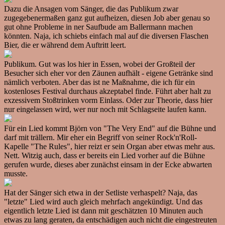
Dazu die Ansagen vom Sänger, die das Publikum zwar
zugegebenermaßen ganz gut aufheizen, diesen Job aber genau so
gut ohne Probleme in ner Saufbude am Ballermann machen
könnten. Naja, ich schiebs einfach mal auf die diversen Flaschen
Bier, die er während dem Auftritt leert.
Publikum. Gut was los hier in Essen, wobei der Großteil der
Besucher sich eher vor den Zäunen aufhält - eigene Getränke sind
nämlich verboten. Aber das ist ne Maßnahme, die ich für ein
kostenloses Festival durchaus akzeptabel finde. Führt aber halt zu
exzessivem Stoßtrinken vorm Einlass. Oder zur Theorie, dass hier
nur eingelassen wird, wer nur noch mit Schlagseite laufen kann.
Für ein Lied kommt Björn von "The Very End" auf die Bühne und
darf mit trällern. Mir eher ein Begriff von seiner Rock'n'Roll-
Kapelle "The Rules", hier reizt er sein Organ aber etwas mehr aus.
Nett. Witzig auch, dass er bereits ein Lied vorher auf die Bühne
gerufen wurde, dieses aber zunächst einsam in der Ecke abwarten
musste.
Hat der Sänger sich etwa in der Setliste verhaspelt? Naja, das
"letzte" Lied wird auch gleich mehrfach angekündigt. Und das
eigentlich letzte Lied ist dann mit geschätzten 10 Minuten auch
etwas zu lang geraten, da entschädigen auch nicht die eingestreuten