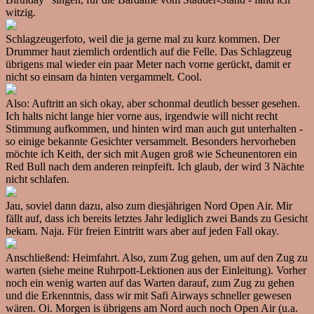
witzig.
Schlagzeugerfoto, weil die ja gerne mal zu kurz kommen. Der
Drummer haut ziemlich ordentlich auf die Felle. Das Schlagzeug
übrigens mal wieder ein paar Meter nach vorne gerückt, damit er
nicht so einsam da hinten vergammelt. Cool.
Also: Auftritt an sich okay, aber schonmal deutlich besser gesehen.
Ich halts nicht lange hier vorne aus, irgendwie will nicht recht
Stimmung aufkommen, und hinten wird man auch gut unterhalten -
so einige bekannte Gesichter versammelt. Besonders hervorheben
möchte ich Keith, der sich mit Augen groß wie Scheunentoren ein
Red Bull nach dem anderen reinpfeift. Ich glaub, der wird 3 Nächte
nicht schlafen.
Jau, soviel dann dazu, also zum diesjährigen Nord Open Air. Mir
fällt auf, dass ich bereits letztes Jahr lediglich zwei Bands zu Gesicht
bekam. Naja. Für freien Eintritt wars aber auf jeden Fall okay.
Anschließend: Heimfahrt. Also, zum Zug gehen, um auf den Zug zu
warten (siehe meine Ruhrpott-Lektionen aus der Einleitung). Vorher
noch ein wenig warten auf das Warten darauf, zum Zug zu gehen
und die Erkenntnis, dass wir mit Safi Airways schneller gewesen
wären. Oi. Morgen is übrigens am Nord auch noch Open Air (u.a.