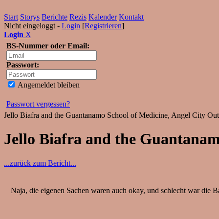
Start
Storys
Berichte
Rezis
Kalender
Kontakt
Nicht eingeloggt -
Login
[
Registrieren
]
Login
X
BS-Nummer oder Email:
Passwort:
Angemeldet bleiben
Passwort vergessen?
Jello Biafra and the Guantanamo School of Medicine, Angel City Ou
Jello Biafra and the Guantanam
...zurück zum Bericht...
Naja, die eigenen Sachen waren auch okay, und schlecht war die Band