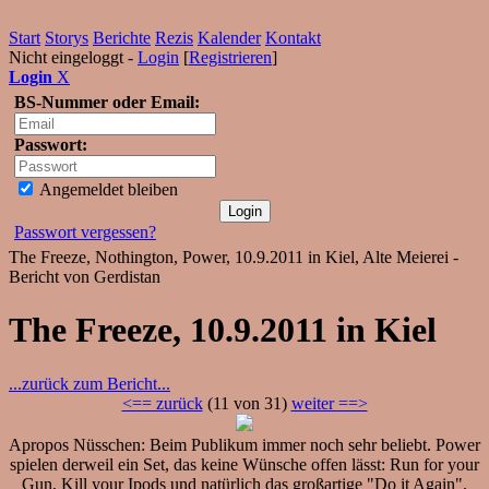
Start
Storys
Berichte
Rezis
Kalender
Kontakt
Nicht eingeloggt -
Login
[
Registrieren
]
Login
X
BS-Nummer oder Email:
Passwort:
Angemeldet bleiben
Passwort vergessen?
The Freeze, Nothington, Power, 10.9.2011 in Kiel, Alte Meierei -
Bericht von Gerdistan
The Freeze, 10.9.2011 in Kiel
...zurück zum Bericht...
<== zurück
(11 von 31)
weiter ==>
Apropos Nüsschen: Beim Publikum immer noch sehr beliebt. Power
spielen derweil ein Set, das keine Wünsche offen lässt: Run for your
Gun, Kill your Ipods und natürlich das großartige "Do it Again".