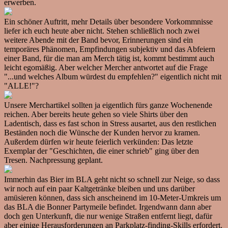
erwerben.
Ein schöner Auftritt, mehr Details über besondere Vorkommnisse
liefer ich euch heute aber nicht. Stehen schließlich noch zwei
weitere Abende mit der Band bevor, Erinnerungen sind ein
temporäres Phänomen, Empfindungen subjektiv und das Abfeiern
einer Band, für die man am Merch tätig ist, kommt bestimmt auch
leicht egomäßig. Aber welcher Mercher antwortet auf die Frage
"...und welches Album würdest du empfehlen?" eigentlich nicht mit
"ALLE!"?
Unsere Merchartikel sollten ja eigentlich fürs ganze Wochenende
reichen. Aber bereits heute gehen so viele Shirts über den
Ladentisch, dass es fast schon in Stress ausartet, aus den restlichen
Beständen noch die Wünsche der Kunden hervor zu kramen.
Außerdem dürfen wir heute feierlich verkünden: Das letzte
Exemplar der "Geschichten, die einer schrieb" ging über den
Tresen. Nachpressung geplant.
Immerhin das Bier im BLA geht nicht so schnell zur Neige, so dass
wir noch auf ein paar Kaltgetränke bleiben und uns darüber
amüsieren können, dass sich anscheinend im 10-Meter-Umkreis um
das BLA die Bonner Partymeile befindet. Irgendwann dann aber
doch gen Unterkunft, die nur wenige Straßen entfernt liegt, dafür
aber einige Herausforderungen an Parkplatz-finding-Skills erfordert.