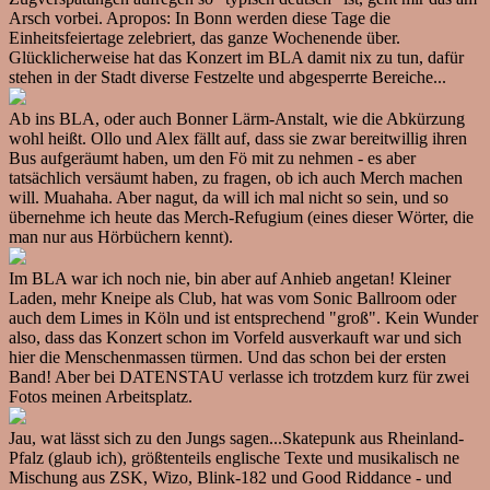
Arsch vorbei. Apropos: In Bonn werden diese Tage die
Einheitsfeiertage zelebriert, das ganze Wochenende über.
Glücklicherweise hat das Konzert im BLA damit nix zu tun, dafür
stehen in der Stadt diverse Festzelte und abgesperrte Bereiche...
Ab ins BLA, oder auch Bonner Lärm-Anstalt, wie die Abkürzung
wohl heißt. Ollo und Alex fällt auf, dass sie zwar bereitwillig ihren
Bus aufgeräumt haben, um den Fö mit zu nehmen - es aber
tatsächlich versäumt haben, zu fragen, ob ich auch Merch machen
will. Muahaha. Aber nagut, da will ich mal nicht so sein, und so
übernehme ich heute das Merch-Refugium (eines dieser Wörter, die
man nur aus Hörbüchern kennt).
Im BLA war ich noch nie, bin aber auf Anhieb angetan! Kleiner
Laden, mehr Kneipe als Club, hat was vom Sonic Ballroom oder
auch dem Limes in Köln und ist entsprechend "groß". Kein Wunder
also, dass das Konzert schon im Vorfeld ausverkauft war und sich
hier die Menschenmassen türmen. Und das schon bei der ersten
Band! Aber bei DATENSTAU verlasse ich trotzdem kurz für zwei
Fotos meinen Arbeitsplatz.
Jau, wat lässt sich zu den Jungs sagen...Skatepunk aus Rheinland-
Pfalz (glaub ich), größtenteils englische Texte und musikalisch ne
Mischung aus ZSK, Wizo, Blink-182 und Good Riddance - und