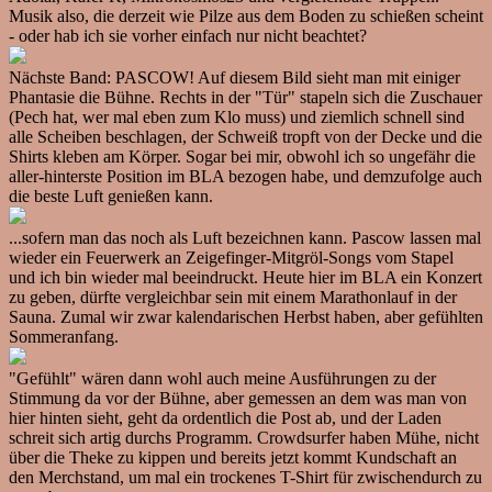
Musik also, die derzeit wie Pilze aus dem Boden zu schießen scheint
- oder hab ich sie vorher einfach nur nicht beachtet?
Nächste Band: PASCOW! Auf diesem Bild sieht man mit einiger
Phantasie die Bühne. Rechts in der "Tür" stapeln sich die Zuschauer
(Pech hat, wer mal eben zum Klo muss) und ziemlich schnell sind
alle Scheiben beschlagen, der Schweiß tropft von der Decke und die
Shirts kleben am Körper. Sogar bei mir, obwohl ich so ungefähr die
aller-hinterste Position im BLA bezogen habe, und demzufolge auch
die beste Luft genießen kann.
...sofern man das noch als Luft bezeichnen kann. Pascow lassen mal
wieder ein Feuerwerk an Zeigefinger-Mitgröl-Songs vom Stapel
und ich bin wieder mal beeindruckt. Heute hier im BLA ein Konzert
zu geben, dürfte vergleichbar sein mit einem Marathonlauf in der
Sauna. Zumal wir zwar kalendarischen Herbst haben, aber gefühlten
Sommeranfang.
"Gefühlt" wären dann wohl auch meine Ausführungen zu der
Stimmung da vor der Bühne, aber gemessen an dem was man von
hier hinten sieht, geht da ordentlich die Post ab, und der Laden
schreit sich artig durchs Programm. Crowdsurfer haben Mühe, nicht
über die Theke zu kippen und bereits jetzt kommt Kundschaft an
den Merchstand, um mal ein trockenes T-Shirt für zwischendurch zu