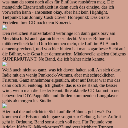
was man da sonst noch alles für Einflüsse raushören mag. Die
mangelnde Eigenständigkeit ist dann auch das einzige, das ich
vorwerfen kann - ansonsten okay, aber halt kein Highlight.
Tiefpunkt: Ein Johnny-Cash-Cover. Höhepunkt: Das Gratis-
Verteilen ihrer CD nach dem Konzert.
Den restlichen Konzertabend verbringe ich dann ganz brav am
Merchtisch. Ist auch gar nicht so schlecht: Vor der Bühne ist
mittlerweile eh kein Durchkommen mehr, die Luft im BLA auch
dementsprechend, und von hier hinten hat man sogar beste Sicht auf
die Bühne, wie Gesa hier demonstriert. Mittlerweile spielen übrigens
SUPERMUTANT. Ne Band, die ich bisher nicht kannte.
Weiß auch nicht so ganz, was ich davon halten soll. An sich okay.
Indie mit ein wenig Punkrock-Wumms, aber mit schrecklichen
Frisuren. Ganz annehmbar eigentlich, aber auf Dauer war mir das
dann doch zu eintönig. Ich glaube, das is so ne Band, die besser
wird, wenn man die Lieder kennt. Ihre aktuelle CD kommt in ner
liebevollen DIY-Papphülle und für den kommenden Longplayer
gehts ab morgen ins Studio.
Hier mal die unbelichtete Sicht auf die Bühne - geht wa? Da
kommen die Frisuren nicht ganz so gut zur Geltung, hehe. Auftritt
geht in Ordnung, Band sonst auch voll nett. Für Freunde von
Adolar, Käfer K, Mikrokosmos23 und vergleichbare Truppen.