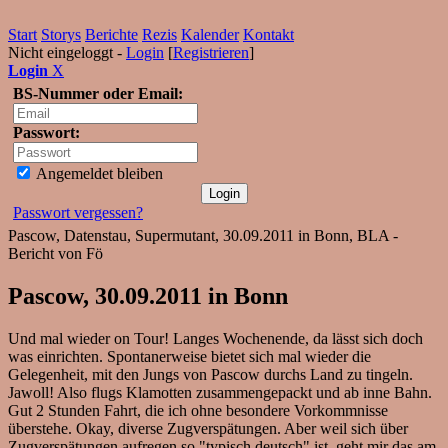
Start
Storys
Berichte
Rezis
Kalender
Kontakt
Nicht eingeloggt -
Login
[
Registrieren
]
Login
X
BS-Nummer oder Email:
Passwort:
Angemeldet bleiben
Passwort vergessen?
Pascow, Datenstau, Supermutant, 30.09.2011 in Bonn, BLA -
Bericht von Fö
Pascow, 30.09.2011 in Bonn
Und mal wieder on Tour! Langes Wochenende, da lässt sich doch
was einrichten. Spontanerweise bietet sich mal wieder die
Gelegenheit, mit den Jungs von Pascow durchs Land zu tingeln.
Jawoll! Also flugs Klamotten zusammengepackt und ab inne Bahn.
Gut 2 Stunden Fahrt, die ich ohne besondere Vorkommnisse
überstehe. Okay, diverse Zugverspätungen. Aber weil sich über
Zugverspätungen aufregen so "typisch deutsch" ist, geht mir das am