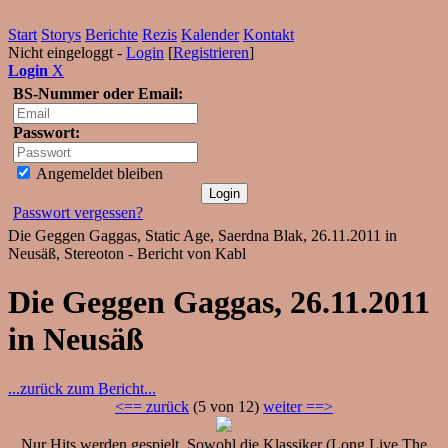
Start
Storys
Berichte
Rezis
Kalender
Kontakt
Nicht eingeloggt -
Login
[
Registrieren
]
Login
X
BS-Nummer oder Email:
Passwort:
Angemeldet bleiben
Passwort vergessen?
Die Geggen Gaggas, Static Age, Saerdna Blak, 26.11.2011 in
Neusäß, Stereoton - Bericht von Kabl
Die Geggen Gaggas, 26.11.2011
in Neusäß
...zurück zum Bericht...
<== zurück
(5 von 12)
weiter ==>
Nur Hits werden gespielt. Sowohl die Klassiker (Long Live The