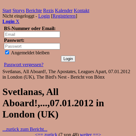
Start
Storys
Berichte
Rezis
Kalender
Kontakt
Nicht eingeloggt -
Login
[
Registrieren
]
Login
X
BS-Nummer oder Email:
Passwort:
Angemeldet bleiben
Passwort vergessen?
Svetlanas, All Aboard!, The Apostates, Leagues Apart, 07.01.2012
in London (UK), The Bird's Nest - Bericht von Bönx
Svetlanas, All
Aboard!,...,07.01.2012 in
London (UK)
...zurück zum Bericht...
<== zurück
(7 von 48)
weiter ==>