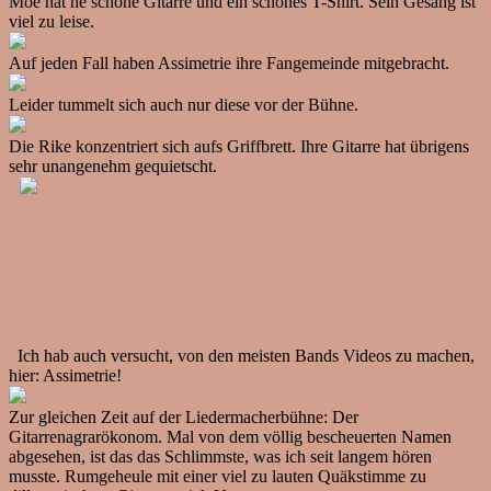
Moe hat ne schöne Gitarre und ein schönes T-Shirt. Sein Gesang ist
viel zu leise.
Auf jeden Fall haben Assimetrie ihre Fangemeinde mitgebracht.
Leider tummelt sich auch nur diese vor der Bühne.
Die Rike konzentriert sich aufs Griffbrett. Ihre Gitarre hat übrigens
sehr unangenehm gequietscht.
Ich hab auch versucht, von den meisten Bands Videos zu machen,
hier: Assimetrie!
Zur gleichen Zeit auf der Liedermacherbühne: Der
Gitarrenagrarökonom. Mal von dem völlig bescheuerten Namen
abgesehen, ist das das Schlimmste, was ich seit langem hören
musste. Rumgeheule mit einer viel zu lauten Quäkstimme zu