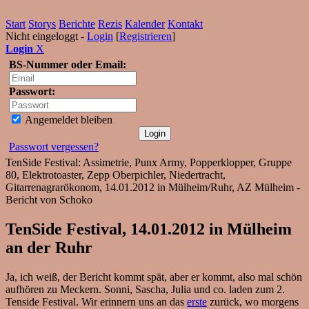
Start
Storys
Berichte
Rezis
Kalender
Kontakt
Nicht eingeloggt -
Login
[
Registrieren
]
Login
X
BS-Nummer oder Email:
Passwort:
Angemeldet bleiben
Passwort vergessen?
TenSide Festival: Assimetrie, Punx Army, Popperklopper, Gruppe
80, Elektrotoaster, Zepp Oberpichler, Niedertracht,
Gitarrenagrarökonom, 14.01.2012 in Mülheim/Ruhr, AZ Mülheim -
Bericht von Schoko
TenSide Festival, 14.01.2012 in Mülheim
an der Ruhr
Ja, ich weiß, der Bericht kommt spät, aber er kommt, also mal schön
aufhören zu Meckern. Sonni, Sascha, Julia und co. laden zum 2.
Tenside Festival. Wir erinnern uns an das
erste
zurück, wo morgens