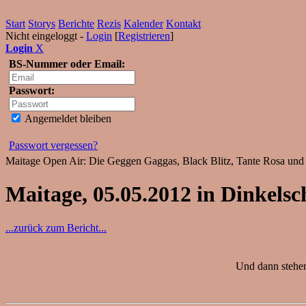
Start
Storys
Berichte
Rezis
Kalender
Kontakt
Nicht eingeloggt -
Login
[
Registrieren
]
Login
X
BS-Nummer oder Email:
Passwort:
Angemeldet bleiben
Passwort vergessen?
Maitage Open Air: Die Geggen Gaggas, Black Blitz, Tante Rosa und d
Maitage, 05.05.2012 in Dinkels
...zurück zum Bericht...
Und dann stehen