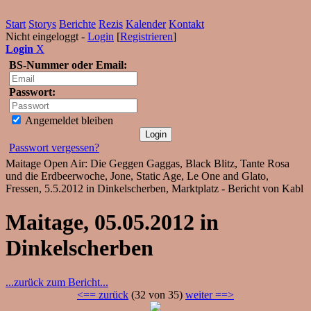
Start
Storys
Berichte
Rezis
Kalender
Kontakt
Nicht eingeloggt -
Login
[
Registrieren
]
Login
X
BS-Nummer oder Email:
Passwort:
Angemeldet bleiben
Passwort vergessen?
Maitage Open Air: Die Geggen Gaggas, Black Blitz, Tante Rosa
und die Erdbeerwoche, Jone, Static Age, Le One and Glato,
Fressen, 5.5.2012 in Dinkelscherben, Marktplatz - Bericht von Kabl
Maitage, 05.05.2012 in
Dinkelscherben
...zurück zum Bericht...
<== zurück
(32 von 35)
weiter ==>