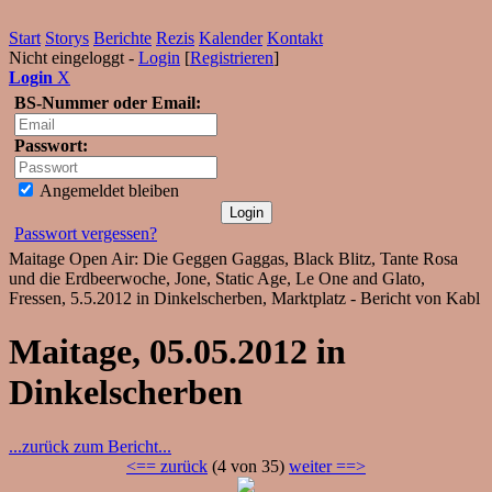
Start
Storys
Berichte
Rezis
Kalender
Kontakt
Nicht eingeloggt -
Login
[
Registrieren
]
Login
X
BS-Nummer oder Email:
Passwort:
Angemeldet bleiben
Passwort vergessen?
Maitage Open Air: Die Geggen Gaggas, Black Blitz, Tante Rosa
und die Erdbeerwoche, Jone, Static Age, Le One and Glato,
Fressen, 5.5.2012 in Dinkelscherben, Marktplatz - Bericht von Kabl
Maitage, 05.05.2012 in
Dinkelscherben
...zurück zum Bericht...
<== zurück
(4 von 35)
weiter ==>