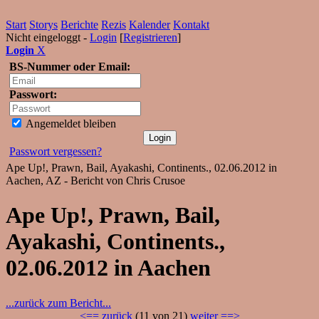
Start
Storys
Berichte
Rezis
Kalender
Kontakt
Nicht eingeloggt -
Login
[
Registrieren
]
Login
X
BS-Nummer oder Email:
Passwort:
Angemeldet bleiben
Passwort vergessen?
Ape Up!, Prawn, Bail, Ayakashi, Continents., 02.06.2012 in
Aachen, AZ - Bericht von Chris Crusoe
Ape Up!, Prawn, Bail,
Ayakashi, Continents.,
02.06.2012 in Aachen
...zurück zum Bericht...
<== zurück
(11 von 21)
weiter ==>