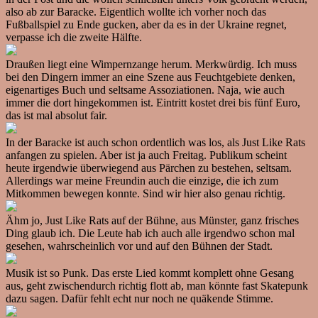
also ab zur Baracke. Eigentlich wollte ich vorher noch das
Fußballspiel zu Ende gucken, aber da es in der Ukraine regnet,
verpasse ich die zweite Hälfte.
Draußen liegt eine Wimpernzange herum. Merkwürdig. Ich muss
bei den Dingern immer an eine Szene aus Feuchtgebiete denken,
eigenartiges Buch und seltsame Assoziationen. Naja, wie auch
immer die dort hingekommen ist. Eintritt kostet drei bis fünf Euro,
das ist mal absolut fair.
In der Baracke ist auch schon ordentlich was los, als Just Like Rats
anfangen zu spielen. Aber ist ja auch Freitag. Publikum scheint
heute irgendwie überwiegend aus Pärchen zu bestehen, seltsam.
Allerdings war meine Freundin auch die einzige, die ich zum
Mitkommen bewegen konnte. Sind wir hier also genau richtig.
Ähm jo, Just Like Rats auf der Bühne, aus Münster, ganz frisches
Ding glaub ich. Die Leute hab ich auch alle irgendwo schon mal
gesehen, wahrscheinlich vor und auf den Bühnen der Stadt.
Musik ist so Punk. Das erste Lied kommt komplett ohne Gesang
aus, geht zwischendurch richtig flott ab, man könnte fast Skatepunk
dazu sagen. Dafür fehlt echt nur noch ne quäkende Stimme.