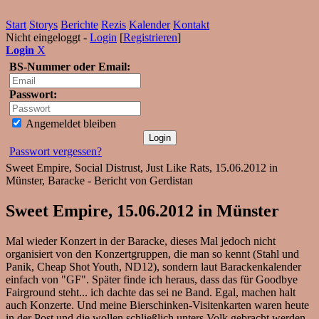
Start
Storys
Berichte
Rezis
Kalender
Kontakt
Nicht eingeloggt -
Login
[
Registrieren
]
Login
X
BS-Nummer oder Email:
Passwort:
Angemeldet bleiben
Passwort vergessen?
Sweet Empire, Social Distrust, Just Like Rats, 15.06.2012 in
Münster, Baracke - Bericht von Gerdistan
Sweet Empire, 15.06.2012 in Münster
Mal wieder Konzert in der Baracke, dieses Mal jedoch nicht
organisiert von den Konzertgruppen, die man so kennt (Stahl und
Panik, Cheap Shot Youth, ND12), sondern laut Barackenkalender
einfach von "GF". Später finde ich heraus, dass das für Goodbye
Fairground steht... ich dachte das sei ne Band. Egal, machen halt
auch Konzerte. Und meine Bierschinken-Visitenkarten waren heute
in der Post und die wollen schließlich unters Volk gebracht werden,