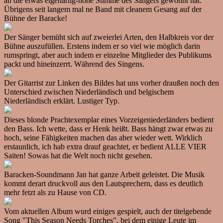
an die etwas eigenartig-hohe Stimme des Sängers gewöhnt hat.
Übrigens seit langem mal ne Band mit cleanem Gesang auf der
Bühne der Baracke!
Der Sänger bemüht sich auf zweierlei Arten, den Halbkreis vor der
Bühne auszufüllen. Erstens indem er so viel wie möglich darin
rumspringt, aber auch indem er einzelne Mitglieder des Publikums
packt und hineinzerrt. Während des Singens.
Der Gitarrist zur Linken des Bildes hat uns vorher draußen noch den
Unterschied zwischen Niederländisch und belgischem
Niederländisch erklärt. Lustiger Typ.
Dieses blonde Prachtexemplar eines Vorzeigeniederländers bedient
den Bass. Ich wette, dass er Henk heißt. Bass hängt zwar etwas zu
hoch, seine Fähigkeiten machen das aber wieder wett. Wirklich
erstaunlich, ich hab extra drauf geachtet, er bedient ALLE VIER
Saiten! Sowas hat die Welt noch nicht gesehen.
Baracken-Soundmann Jan hat ganze Arbeit geleistet. Die Musik
kommt derart druckvoll aus den Lautsprechern, dass es deutlich
mehr fetzt als zu Hause von CD.
Vom aktuellen Album wurd einiges gespielt, auch der titelgebende
Song "This Season Needs Torches", bei dem einige Leute im