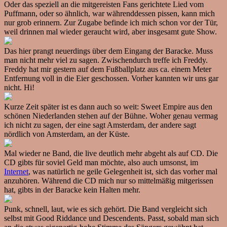
Oder das speziell an die mitgereisten Fans gerichtete Lied vom
Puffmann, oder so ähnlich, war währenddessen pissen, kann mich
nur grob erinnern. Zur Zugabe befinde ich mich schon vor der Tür,
weil drinnen mal wieder geraucht wird, aber insgesamt gute Show.
Das hier prangt neuerdings über dem Eingang der Baracke. Muss
man nicht mehr viel zu sagen. Zwischendurch treffe ich Freddy.
Freddy hat mir gestern auf dem Fußballplatz aus ca. einem Meter
Entfernung voll in die Eier geschossen. Vorher kannten wir uns gar
nicht. Hi!
Kurze Zeit später ist es dann auch so weit: Sweet Empire aus den
schönen Niederlanden stehen auf der Bühne. Woher genau vermag
ich nicht zu sagen, der eine sagt Amsterdam, der andere sagt
nördlich von Amsterdam, an der Küste.
Mal wieder ne Band, die live deutlich mehr abgeht als auf CD. Die
CD gibts für soviel Geld man möchte, also auch umsonst, im
Internet
, was natürlich ne geile Gelegenheit ist, sich das vorher mal
anzuhören. Während die CD mich nur so mittelmäßig mitgerissen
hat, gibts in der Baracke kein Halten mehr.
Punk, schnell, laut, wie es sich gehört. Die Band vergleicht sich
selbst mit Good Riddance und Descendents. Passt, sobald man sich