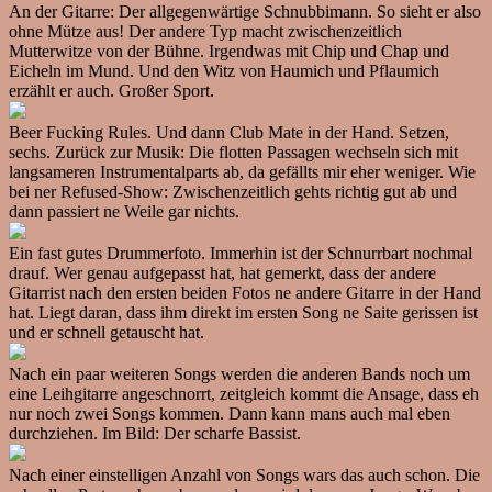
An der Gitarre: Der allgegenwärtige Schnubbimann. So sieht er also
ohne Mütze aus! Der andere Typ macht zwischenzeitlich
Mutterwitze von der Bühne. Irgendwas mit Chip und Chap und
Eicheln im Mund. Und den Witz von Haumich und Pflaumich
erzählt er auch. Großer Sport.
Beer Fucking Rules. Und dann Club Mate in der Hand. Setzen,
sechs. Zurück zur Musik: Die flotten Passagen wechseln sich mit
langsameren Instrumentalparts ab, da gefällts mir eher weniger. Wie
bei ner Refused-Show: Zwischenzeitlich gehts richtig gut ab und
dann passiert ne Weile gar nichts.
Ein fast gutes Drummerfoto. Immerhin ist der Schnurrbart nochmal
drauf. Wer genau aufgepasst hat, hat gemerkt, dass der andere
Gitarrist nach den ersten beiden Fotos ne andere Gitarre in der Hand
hat. Liegt daran, dass ihm direkt im ersten Song ne Saite gerissen ist
und er schnell getauscht hat.
Nach ein paar weiteren Songs werden die anderen Bands noch um
eine Leihgitarre angeschnorrt, zeitgleich kommt die Ansage, dass eh
nur noch zwei Songs kommen. Dann kann mans auch mal eben
durchziehen. Im Bild: Der scharfe Bassist.
Nach einer einstelligen Anzahl von Songs wars das auch schon. Die