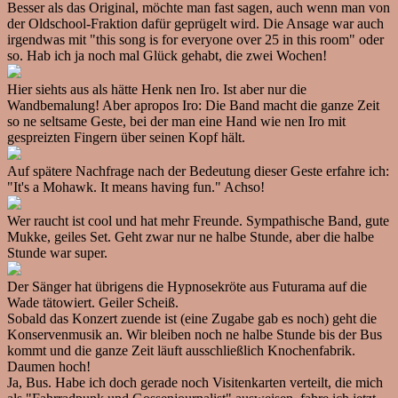
Besser als das Original, möchte man fast sagen, auch wenn man von
der Oldschool-Fraktion dafür geprügelt wird. Die Ansage war auch
irgendwas mit "this song is for everyone over 25 in this room" oder
so. Hab ich ja noch mal Glück gehabt, die zwei Wochen!
Hier siehts aus als hätte Henk nen Iro. Ist aber nur die
Wandbemalung! Aber apropos Iro: Die Band macht die ganze Zeit
so ne seltsame Geste, bei der man eine Hand wie nen Iro mit
gespreizten Fingern über seinen Kopf hält.
Auf spätere Nachfrage nach der Bedeutung dieser Geste erfahre ich:
"It's a Mohawk. It means having fun." Achso!
Wer raucht ist cool und hat mehr Freunde. Sympathische Band, gute
Mukke, geiles Set. Geht zwar nur ne halbe Stunde, aber die halbe
Stunde war super.
Der Sänger hat übrigens die Hypnosekröte aus Futurama auf die
Wade tätowiert. Geiler Scheiß.
Sobald das Konzert zuende ist (eine Zugabe gab es noch) geht die
Konservenmusik an. Wir bleiben noch ne halbe Stunde bis der Bus
kommt und die ganze Zeit läuft ausschließlich Knochenfabrik.
Daumen hoch!
Ja, Bus. Habe ich doch gerade noch Visitenkarten verteilt, die mich