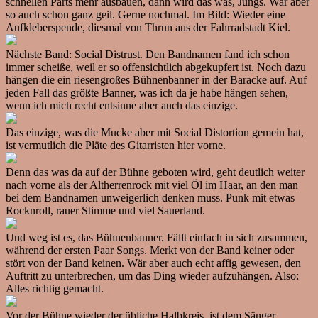
schnellen Parts mehr ausbauen, dann wird das was, Jungs. War aber
so auch schon ganz geil. Gerne nochmal. Im Bild: Wieder eine
Aufkleberspende, diesmal von Thrun aus der Fahrradstadt Kiel.
Nächste Band: Social Distrust. Den Bandnamen fand ich schon
immer scheiße, weil er so offensichtlich abgekupfert ist. Noch dazu
hängen die ein riesengroßes Bühnenbanner in der Baracke auf. Auf
jeden Fall das größte Banner, was ich da je habe hängen sehen,
wenn ich mich recht entsinne aber auch das einzige.
Das einzige, was die Mucke aber mit Social Distortion gemein hat,
ist vermutlich die Pläte des Gitarristen hier vorne.
Denn das was da auf der Bühne geboten wird, geht deutlich weiter
nach vorne als der Altherrenrock mit viel Öl im Haar, an den man
bei dem Bandnamen unweigerlich denken muss. Punk mit etwas
Rocknroll, rauer Stimme und viel Sauerland.
Und weg ist es, das Bühnenbanner. Fällt einfach in sich zusammen,
während der ersten Paar Songs. Merkt von der Band keiner oder
stört von der Band keinen. Wär aber auch echt affig gewesen, den
Auftritt zu unterbrechen, um das Ding wieder aufzuhängen. Also:
Alles richtig gemacht.
Vor der Bühne wieder der übliche Halbkreis, ist dem Sänger