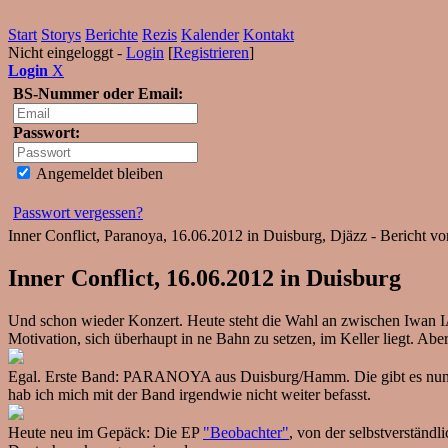
Start
Storys
Berichte
Rezis
Kalender
Kontakt
Nicht eingeloggt -
Login
[
Registrieren
]
Login
X
BS-Nummer oder Email:
Passwort:
Angemeldet bleiben
Passwort vergessen?
Inner Conflict, Paranoya, 16.06.2012 in Duisburg, Djäzz - Bericht v
Inner Conflict, 16.06.2012 in Duisburg
Und schon wieder Konzert. Heute steht die Wahl an zwischen Iwan I
Motivation, sich überhaupt in ne Bahn zu setzen, im Keller liegt. A
Egal. Erste Band: PARANOYA aus Duisburg/Hamm. Die gibt es nun auch
hab ich mich mit der Band irgendwie nicht weiter befasst.
Heute neu im Gepäck: Die EP
"Beobachter"
, von der selbstverständ