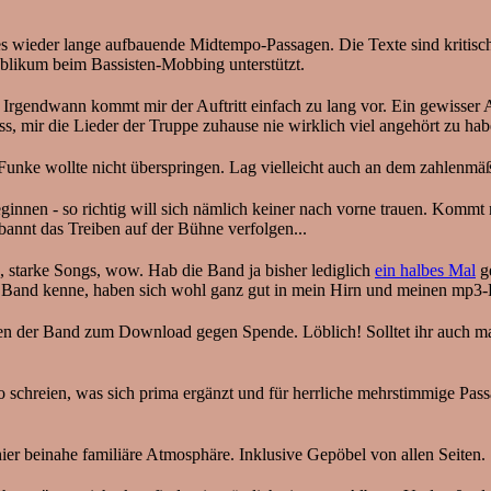
 es wieder lange aufbauende Midtempo-Passagen. Die Texte sind kritis
Publikum beim Bassisten-Mobbing unterstützt.
: Irgendwann kommt mir der Auftritt einfach zu lang vor. Ein gewisser
ss, mir die Lieder der Truppe zuhause nie wirklich viel angehört zu hab
 Funke wollte nicht überspringen. Lag vielleicht auch an dem zahlenmä
en - so richtig will sich nämlich keiner nach vorne trauen. Kommt mi
bannt das Treiben auf der Bühne verfolgen...
end, starke Songs, wow. Hab die Band ja bisher lediglich
ein halbes Mal
ge
der Band kenne, haben sich wohl ganz gut in mein Hirn und meinen mp3-
en der Band zum Download gegen Spende. Löblich! Solltet ihr auch mac
o schreien, was sich prima ergänzt und für herrliche mehrstimmige Pa
ier beinahe familiäre Atmosphäre. Inklusive Gepöbel von allen Seiten.