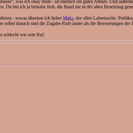
ause", was ich okay finde - ist nämlich ein gutes Album. Und außerdem
. Da bin ich ja beinahe froh, die Band nie in der alten Besetzung gese
ieren - sowas überlass ich lieber
Maks
, der ollen Labertasche. Publik
ber selbst danach sind die Zugabe-Rufe lauter als die Beteuerungen der
o schlecht wie sein Ruf.