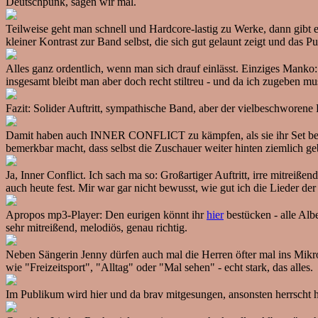
Deutschpunk, sagen wir mal.
Teilweise geht man schnell und Hardcore-lastig zu Werke, dann gibt
kleiner Kontrast zur Band selbst, die sich gut gelaunt zeigt und das 
Alles ganz ordentlich, wenn man sich drauf einlässt. Einziges Manko
insgesamt bleibt man aber doch recht stiltreu - und da ich zugeben mu
Fazit: Solider Auftritt, sympathische Band, aber der vielbeschworene
Damit haben auch INNER CONFLICT zu kämpfen, als sie ihr Set beginn
bemerkbar macht, dass selbst die Zuschauer weiter hinten ziemlich ge
Ja, Inner Conflict. Ich sach ma so: Großartiger Auftritt, irre mitreiß
auch heute fest. Mir war gar nicht bewusst, wie gut ich die Lieder 
Apropos mp3-Player: Den eurigen könnt ihr
hier
bestücken - alle Alb
sehr mitreißend, melodiös, genau richtig.
Neben Sängerin Jenny dürfen auch mal die Herren öfter mal ins Mikr
wie "Freizeitsport", "Alltag" oder "Mal sehen" - echt stark, das alles.
Im Publikum wird hier und da brav mitgesungen, ansonsten herrscht h