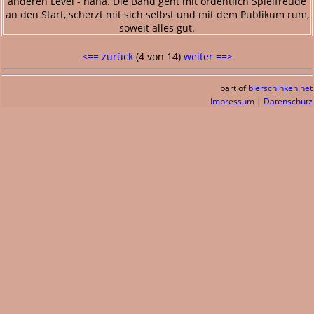
anderen Level - hähä. Die Band geht mit ordentlich Spielfreude
an den Start, scherzt mit sich selbst und mit dem Publikum rum,
soweit alles gut.
<== zurück
(4 von 14)
weiter ==>
part of
bierschinken.net
Impressum
|
Datenschutz