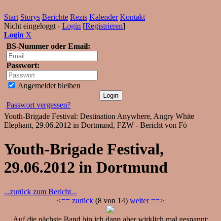
Start
Storys
Berichte
Rezis
Kalender
Kontakt
Nicht eingeloggt -
Login
[
Registrieren
]
Login
X
BS-Nummer oder Email:
Passwort:
Angemeldet bleiben
Passwort vergessen?
Youth-Brigade Festival: Destination Anywhere, Angry White
Elephant, 29.06.2012 in Dortmund, FZW - Bericht von Fö
Youth-Brigade Festival,
29.06.2012 in Dortmund
...zurück zum Bericht...
<== zurück
(8 von 14)
weiter ==>
Auf die nächste Band bin ich dann aber wirklich mal gespannt: