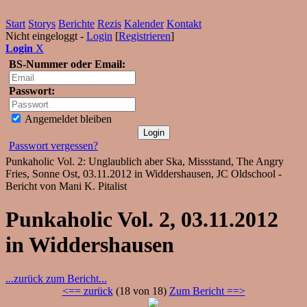
Start
Storys
Berichte
Rezis
Kalender
Kontakt
Nicht eingeloggt -
Login
[
Registrieren
]
Login
X
BS-Nummer oder Email:
Passwort:
Angemeldet bleiben
Passwort vergessen?
Punkaholic Vol. 2: Unglaublich aber Ska, Missstand, The Angry
Fries, Sonne Ost, 03.11.2012 in Widdershausen, JC Oldschool -
Bericht von Mani K. Pitalist
Punkaholic Vol. 2, 03.11.2012
in Widdershausen
...zurück zum Bericht...
<== zurück
(18 von 18)
Zum Bericht ==>