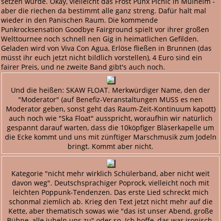
setzen würde. Okay, vielleicht das Frost Punx Picnic in Mülheim -
aber die riechen da bestimmt alle ganz streng. Dafür halt mal
wieder in den Panischen Raum. Die kommende
Punkrocksensation Goodbye Fairground spielt vor ihrer großen
Welttournee noch schnell nen Gig in heimatlichen Gefilden.
Geladen wird von Viva Con Agua, Erlöse fließen in Brunnen (das
müsst ihr euch jetzt nicht bildlich vorstellen), 4 Euro sind ein
fairer Preis, und ne zweite Band gibt's auch noch.
Und die heißen: SKAW FLOAT. Merkwürdiger Name, den der
"Moderator" (auf Benefiz-Veranstaltungen MUSS es nen
Moderator geben, sonst geht das Raum-Zeit-Kontinuum kapott)
auch noch wie "Ska Float" ausspricht, woraufhin wir natürlich
gespannt darauf warten, dass die 10köpfiger Bläserkapelle um
die Ecke kommt und uns mit zünftiger Marschmusik zum Jodeln
bringt. Kommt aber nicht.
Kategorie "nicht mehr wirklich Schülerband, aber nicht weit
davon weg". Deutschsprachiger Poprock, vielleicht noch mit
leichten Poppunk-Tendenzen. Das erste Lied schreckt mich
schonmal ziemlich ab. Krieg den Text jetzt nicht mehr auf die
Kette, aber thematisch sowas wie "das ist unser Abend, große
Bühne, alle jubeln uns zu" oder so. Ich hoffe, das war ironisch.