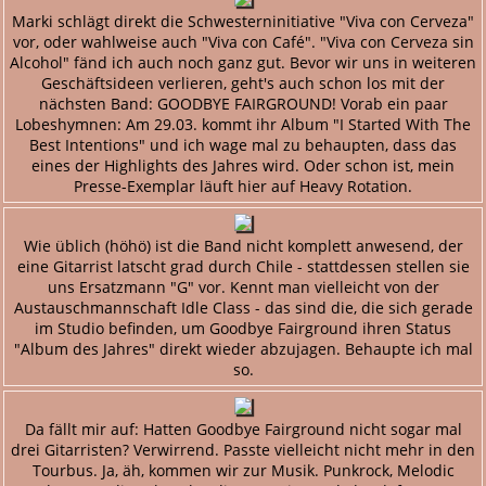
Marki schlägt direkt die Schwesterninitiative "Viva con Cerveza"
vor, oder wahlweise auch "Viva con Café". "Viva con Cerveza sin
Alcohol" fänd ich auch noch ganz gut. Bevor wir uns in weiteren
Geschäftsideen verlieren, geht's auch schon los mit der
nächsten Band: GOODBYE FAIRGROUND! Vorab ein paar
Lobeshymnen: Am 29.03. kommt ihr Album "I Started With The
Best Intentions" und ich wage mal zu behaupten, dass das
eines der Highlights des Jahres wird. Oder schon ist, mein
Presse-Exemplar läuft hier auf Heavy Rotation.
Wie üblich (höhö) ist die Band nicht komplett anwesend, der
eine Gitarrist latscht grad durch Chile - stattdessen stellen sie
uns Ersatzmann "G" vor. Kennt man vielleicht von der
Austauschmannschaft Idle Class - das sind die, die sich gerade
im Studio befinden, um Goodbye Fairground ihren Status
"Album des Jahres" direkt wieder abzujagen. Behaupte ich mal
so.
Da fällt mir auf: Hatten Goodbye Fairground nicht sogar mal
drei Gitarristen? Verwirrend. Passte vielleicht nicht mehr in den
Tourbus. Ja, äh, kommen wir zur Musik. Punkrock, Melodic