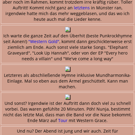
aber noch im Rahmen, kommt trotzdem irre kräftig rüber. Toller
Auftritt! Kommt nicht ganz an
letztens
in Münster ran,
irgendwie hatte mich das mehr weggeblasen, und das wo ich
heute auch mal die Lieder kenne.
Ich warte die ganze Zeit auf den Überhit (beste Punkrockhymne
seit Äonen!)
"Western Gold"
, kommt dann geschickterweise erst
ziemlich am Ende. Auch sonst viele starke Songs. "Elephant
Graveyard", "Look Up Hannah", oder von der EP "Every hero
needs a villain" und "We've come a long way"
Letzteres als abschließende Hymne inklusive Mundharmonika-
Einlage. Mal so eben aus dem Ärmel geschüttelt. Kann man
machen.
Und sonst? Irgendwie ist der Auftritt dann doch viel zu schnell
vorbei. Das waren gefühlte 20 Minuten. Pöh! Nunja, bestimmt
nicht das letzte Mal, dass man die Band vor die Nase bekommt.
Ende März auf
Tour
mit Western Grace.
Und nu? Der Abend ist jung und wir auch. Zeit für