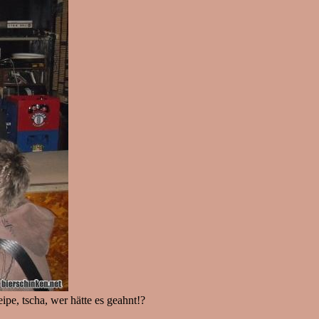
pe, tscha, wer hätte es geahnt!?