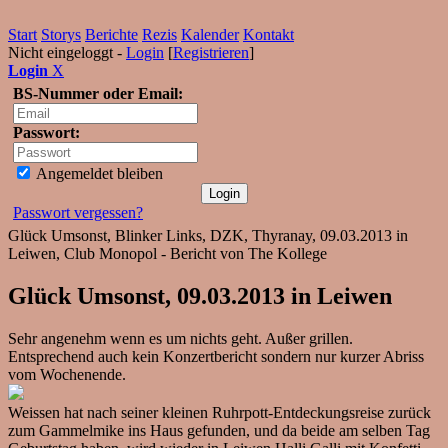
Start
Storys
Berichte
Rezis
Kalender
Kontakt
Nicht eingeloggt -
Login
[
Registrieren
]
Login
X
BS-Nummer oder Email:
Passwort:
Angemeldet bleiben
Passwort vergessen?
Glück Umsonst, Blinker Links, DZK, Thyranay, 09.03.2013 in
Leiwen, Club Monopol - Bericht von The Kollege
Glück Umsonst, 09.03.2013 in Leiwen
Sehr angenehm wenn es um nichts geht. Außer grillen.
Entsprechend auch kein Konzertbericht sondern nur kurzer Abriss
vom Wochenende.
Weissen hat nach seiner kleinen Ruhrpott-Entdeckungsreise zurück
zum Gammelmike ins Haus gefunden, und da beide am selben Tag