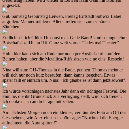
Geburtstag haben, wird wieder in Leiwen Halli Galli mit Konfetti
angesetzt.
Gut, Samstag Geburtstag Leiwen, Freitag Erftstadt Subwix-Label-
angrillen. Männer mittleren Alters treffen sich zum schönen
Säufchen.
Endlich seh ich Glück Umsonst mal. Geile Band! Und so angenehm
Botschaftslos. Hit an Hit. Ganz weit vorne: "Jedes mal Theater."
Huhn hier kann sich am Ende nur noch per Ausfallschritt auf den
Beinen halten, aber die Metallica-Riffs sitzen wie ne eins, Respekt!
Nina will zum GU-Thomas in die Bude, pennen. Thomas meint er
will sich nur noch kurz besaufen, dann kanns losgehen. Etwas
später fällt er einfach um. Nina: "Ich glaube es ist dann jetzt soweit".
Ich würde vorschlagen nächstes Jahr dann ein richtiges Festival. Die
Familie, die ihr Grundstück zur Verfügung stellt, wird sich freuen.
Ich denke da so an drei Tage mit zelten.
Am nächsten Morgen noch ein kleines, verträumtes Foto am Ort des
Geschehens, wie Alex einst so schön sagte: "Nochmal die Energie
aufnehmen, die Aura spüren!"