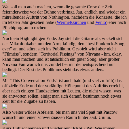
Wat soll man auch machen, wenn die gesamte Crew die Zeit
feiernderweise vor der Bühne verbringt. Jau, endlich mal wieder ein
mitreißender Auftritt von Nothington, nachdem die Konzerte, die ich
im letzten Jahr gesehen habe (
Wermelskirchen
und
Venlo
) eher nach
Pflichtprogramm rochen.
Noch ein Highlight gen Ende: Jay stellt die Gitarre ab, wickelt sich
das Mikrofonkabel um den Arm, kündigt den "best Punkrock-Song
ever" an und stürzt sich ins Publikum. Gespielt wird aber nicht
"Filmriss", sondern "Territorial Pissings" von Nirvana - hm, okay,
kann man machen und ist tatsächlich ein guter Song, aber großer
Nirvana-Fan war ich nie, zündet bei mir dementsprechend nur
bedingt. Der Rest des Publikums sieht das etwas anders.
Mit "This Conversation Ends" ist auch bald (und viel zu früh) das
offizielle Ende und der vorläufige Höhepunkt des Auftritts erreicht,
aber nach einigen Handzeichen mit Leuten, die nicht wissen, was
sie antworten sollen, einigt man sich darauf, bestimmt noch etwas
Zeit für die Zugabe zu haben.
Also weiter wildes Abfeiern, bis man uns viel Spaß mit Pascow
wünscht und einen schweißnassen Raum hinterlässt. Uiuiui.
Kurz Luft schnappen und wieder rein: PASCOW! Wie immer