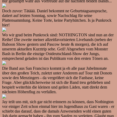
nur gedämpft wahr aus Vorfreude auf die nächsten beiden Bands...
Doch zuvor: Tätäää. Daniel bekommt ne Geburtstagsansprache,
datiert auf letzten Sonntag, sowie Nachschlag für seine
Plattensammlung. Keine Torte, keine Partyhütchen. Is ja Punkrock
hier!
Wo wir grad beim Punkrock sind: NOTHINGTON sind nun an der
Reihe! Die zweite meiner allzeitfavorisierten Livebands (neben der
Baboon Show gestern und Pascow heute & morgen), die ich auf
unserem aktuellen Kurztrip sehe. Geil! Abgesehen vom Monster
Bash in Berlin die einzige Ostdeutschland-Show der Jungs,
entsprechend geladen ist das Publikum von den ersten Tönen an.
Die Band aus San Francisco kommt ja eh alle paar Jubelmonate
über den großen Teich, zuletzt unter Anderem auf Tour mit Donots
sowie den Menzingers - da vergrößert sich die Fanbase, keine
Frage. Aber glücklicherweise ist sich die Band treu geblieben und
bespielt weiterhin die kleinen und geilen Läden, statt direkt dem
nächsten Höhenflug zu verfallen.
Jay teilt uns mit, sich gar nicht erinnern zu können, dass Nothington
vor einiger Zeit schon einmal hier im Jugendhaus zu Gast waren - er
schiebt das darauf, dass die damals Anwesenden wohl einen guten
Job darin gemacht haben - ihn zum Saufen zu verleiten. Glaubt man