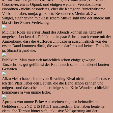
Crossover, etwas Oipunk und einigen weiteren Versatzstücken
einordnen - nichts besonderes, eher die Kategorie "unterhaltsame
Vorband", aber, nunja, ganz nett. Besonderes Merkmal: Zwei
Sänger, einer davon mit klassischem Muskelshirt und der andere mit
klassischer Skater-Verletzung.
Mit ihrer Rolle als erster Band des Abends können sie ganz gut
umgehen. Locken das Publikum ein paar Schritte nach vorne mit der
Anmerkung, dass die Aufforderung dazu ja ausschließlich von der
ersten Band kommen dürfe, die zweite darf das auf keinen Fall - äh,
ja. Stimmt irgendwie.
Publikum. Man traut sich tatsächlich schon einige gewagte
Tanzschritte, gut gefüllt ist der Raum auch schon mit allerlei bunten
Gestalten.
Allzu viel schaue ich mir von Revolting Rival nicht an, da überlasse
ich den Platz lieber den Leuten, die die Band schon kennen und
mögen - und das scheinen hier einige sein. Kein Wunder, schließlich
kommense ja von umme Ecke.
Apropos von umme Ecke: Aus meinen eigenen heimatlichen
Gefilden sind 2ND DISTRICT anzusiedeln. Die haben heute ne
ziemliche Tortour hinter sich, inklusive Vollsperrung auf der