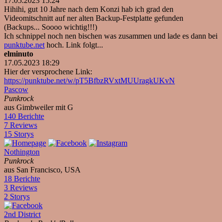
17.05.2023 15:24
Hihihi, gut 10 Jahre nach dem Konzi hab ich grad den
Videomitschnitt auf ner alten Backup-Festplatte gefunden
(Backups... Soooo wichtig!!!)
Ich schnippel noch nen bischen was zusammen und lade es dann bei
punktube.net
hoch. Link folgt...
elminuto
17.05.2023 18:29
Hier der versprochene Link:
https://punktube.net/w/pT5BfbzRVxtMUUragkUKvN
Pascow
Punkrock
aus Gimbweiler mit G
140 Berichte
7 Reviews
15 Storys
Nothington
Punkrock
aus San Francisco, USA
18 Berichte
3 Reviews
2 Storys
2nd District