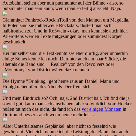
Autobahn, stehen aber nun putzmunter auf der Bühne - also, so
putzmunter man sein kann, wenn man so fertig aussieht. Naja.
Glammiger Punkrock-Rock'n'Roll von den Mannen um Magdalla.
In Polen sind sie mittlerweile Rockstars, flüstert man sich
halbironisch zu. Und in Roßwein - okay, man kennt sie auch hier.
Allerortens werden Texte mitgesungen oder zumindest Körper
geschunkelt.
Bei mir selbst sind die Textkenntnisse eher dürftig, aber immerhin
einige Songs kenne ich noch. Darunter auch ein paar Stücke, die
älter als die Band sind - "Realize" von den Revolvers oder
"Monotony" von District wären dazu nennen.
Die Hymne "Drinking" geht heute raus an Daniel, Mann und
Honigkuchenpferd des Abends. Der freut sich.
Und mein Eindruck so? Och, naja, 2nd District halt. Ich find die ja
soweit gut, kann man sich anschauen, aber so wirklich vom Hocker
reißen tut mich das nicht, da fand ich das
vor einigen Monaten
in
Dortmund besser - auch wenn heute mehr los ist.
Also: Unterhaltsames Geplänkel, aber nicht so fesselnd wie
gewünscht. Vielleicht nehme ich die Leistung der Band aber auch