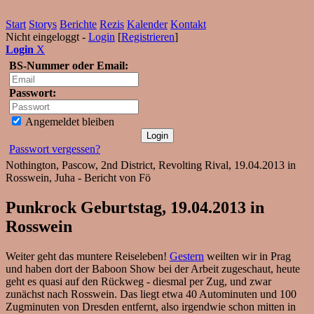
Start
Storys
Berichte
Rezis
Kalender
Kontakt
Nicht eingeloggt -
Login
[
Registrieren
]
Login
X
BS-Nummer oder Email:
Passwort:
Angemeldet bleiben
Passwort vergessen?
Nothington, Pascow, 2nd District, Revolting Rival, 19.04.2013 in
Rosswein, Juha - Bericht von Fö
Punkrock Geburtstag, 19.04.2013 in
Rosswein
Weiter geht das muntere Reiseleben!
Gestern
weilten wir in Prag
und haben dort der Baboon Show bei der Arbeit zugeschaut, heute
geht es quasi auf den Rückweg - diesmal per Zug, und zwar
zunächst nach Rosswein. Das liegt etwa 40 Autominuten und 100
Zugminuten von Dresden entfernt, also irgendwie schon mitten in