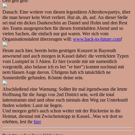
Geil geil geil!
Danach: Eine weitere von diesen legendären Aftershowpartys, über
die man besser kein Wort verliert. Hut ab, äh, auf. An dieser Stelle
sei mal ein dickes Dankeschön an Daniel und Holm und den Rest
des Teams ausgesprochen für diesen formidablen Abend und so
vielen Sachen, die einfach nur gut waren. Wer sich vom
Organisationstalent überzeugen will:
www.back-to-future.com
!
Heute auch hier, bereits beim gestrigen Konzert in Bayreuth
anwesend und auch morgen in Kassel dabei: die verrückten Typen
vom Lustspiel in 3 Akten. Er hier (wurde mir nie namentlich
vorgestellt, also belasse ich es bei "er hier") kommt nochmal mit
nem blauen Auge davon. Übrigens hab ich tatsächlich ne
Sonnenbrille gefunden. Könnte deine sein.
Abschließend eine Warnung: Solltet ihr mal irgendwann die letzte
Hoffnung für die Jungs von 2nd District sein, weil die total
lattenstramm sind und ohne euch niemals den Weg zur Unterkunft
finden würden: Lasst sie liegen.
Und morgen geht's auch schon weiter mit der Rückreise in die
Heimat, diesmal mit Zwischenstopp in Kassel...Was wir dort so
erlebten, lest ihr
hier