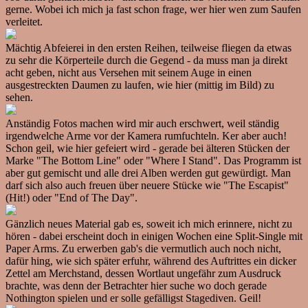
gerne. Wobei ich mich ja fast schon frage, wer hier wen zum Saufen
verleitet.
Mächtig Abfeierei in den ersten Reihen, teilweise fliegen da etwas
zu sehr die Körperteile durch die Gegend - da muss man ja direkt
acht geben, nicht aus Versehen mit seinem Auge in einen
ausgestreckten Daumen zu laufen, wie hier (mittig im Bild) zu
sehen.
Anständig Fotos machen wird mir auch erschwert, weil ständig
irgendwelche Arme vor der Kamera rumfuchteln. Ker aber auch!
Schon geil, wie hier gefeiert wird - gerade bei älteren Stücken der
Marke "The Bottom Line" oder "Where I Stand". Das Programm ist
aber gut gemischt und alle drei Alben werden gut gewürdigt. Man
darf sich also auch freuen über neuere Stücke wie "The Escapist"
(Hit!) oder "End of The Day".
Gänzlich neues Material gab es, soweit ich mich erinnere, nicht zu
hören - dabei erscheint doch in einigen Wochen eine Split-Single mit
Paper Arms. Zu erwerben gab's die vermutlich auch noch nicht,
dafür hing, wie sich später erfuhr, während des Auftrittes ein dicker
Zettel am Merchstand, dessen Wortlaut ungefähr zum Ausdruck
brachte, was denn der Betrachter hier suche wo doch gerade
Nothington spielen und er solle gefälligst Stagediven. Geil!