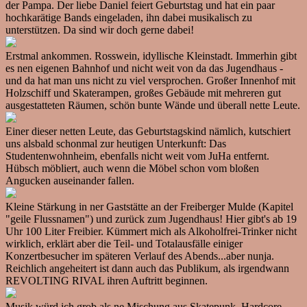
der Pampa. Der liebe Daniel feiert Geburtstag und hat ein paar
hochkarätige Bands eingeladen, ihn dabei musikalisch zu
unterstützen. Da sind wir doch gerne dabei!
Erstmal ankommen. Rosswein, idyllische Kleinstadt. Immerhin gibt
es nen eigenen Bahnhof und nicht weit von da das Jugendhaus -
und da hat man uns nicht zu viel versprochen. Großer Innenhof mit
Holzschiff und Skaterampen, großes Gebäude mit mehreren gut
ausgestatteten Räumen, schön bunte Wände und überall nette Leute.
Einer dieser netten Leute, das Geburtstagskind nämlich, kutschiert
uns alsbald schonmal zur heutigen Unterkunft: Das
Studentenwohnheim, ebenfalls nicht weit vom JuHa entfernt.
Hübsch möbliert, auch wenn die Möbel schon vom bloßen
Angucken auseinander fallen.
Kleine Stärkung in ner Gaststätte an der Freiberger Mulde (Kapitel
"geile Flussnamen") und zurück zum Jugendhaus! Hier gibt's ab 19
Uhr 100 Liter Freibier. Kümmert mich als Alkoholfrei-Trinker nicht
wirklich, erklärt aber die Teil- und Totalausfälle einiger
Konzertbesucher im späteren Verlauf des Abends...aber nunja.
Reichlich angeheitert ist dann auch das Publikum, als irgendwann
REVOLTING RIVAL ihren Auftritt beginnen.
Musik würd ich grob als ne Mischung aus Skatepunk, Hardcore,