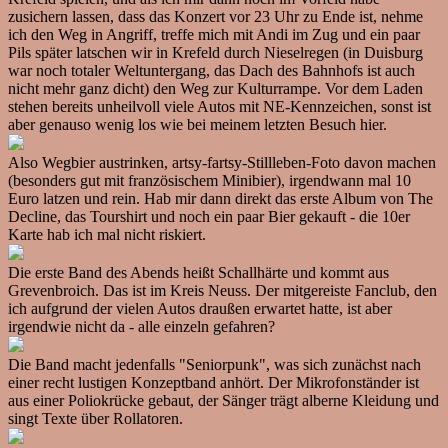
zusichern lassen, dass das Konzert vor 23 Uhr zu Ende ist, nehme
ich den Weg in Angriff, treffe mich mit Andi im Zug und ein paar
Pils später latschen wir in Krefeld durch Nieselregen (in Duisburg
war noch totaler Weltuntergang, das Dach des Bahnhofs ist auch
nicht mehr ganz dicht) den Weg zur Kulturrampe. Vor dem Laden
stehen bereits unheilvoll viele Autos mit NE-Kennzeichen, sonst ist
aber genauso wenig los wie bei meinem letzten Besuch hier.
Also Wegbier austrinken, artsy-fartsy-Stillleben-Foto davon machen
(besonders gut mit französischem Minibier), irgendwann mal 10
Euro latzen und rein. Hab mir dann direkt das erste Album von The
Decline, das Tourshirt und noch ein paar Bier gekauft - die 10er
Karte hab ich mal nicht riskiert.
Die erste Band des Abends heißt Schallhärte und kommt aus
Grevenbroich. Das ist im Kreis Neuss. Der mitgereiste Fanclub, den
ich aufgrund der vielen Autos draußen erwartet hatte, ist aber
irgendwie nicht da - alle einzeln gefahren?
Die Band macht jedenfalls "Seniorpunk", was sich zunächst nach
einer recht lustigen Konzeptband anhört. Der Mikrofonständer ist
aus einer Poliokrücke gebaut, der Sänger trägt alberne Kleidung und
singt Texte über Rollatoren.