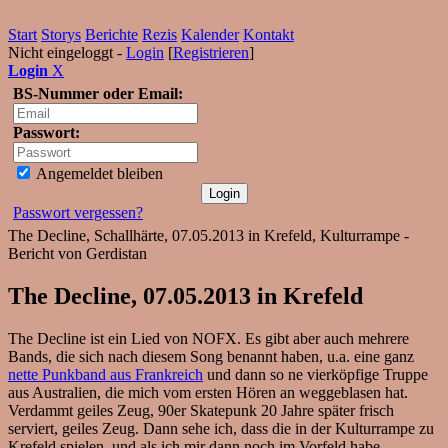
Start
Storys
Berichte
Rezis
Kalender
Kontakt
Nicht eingeloggt -
Login
[
Registrieren
]
Login
X
BS-Nummer oder Email:
Passwort:
Angemeldet bleiben
Passwort vergessen?
The Decline, Schallhärte, 07.05.2013 in Krefeld, Kulturrampe -
Bericht von Gerdistan
The Decline, 07.05.2013 in Krefeld
The Decline ist ein Lied von NOFX. Es gibt aber auch mehrere
Bands, die sich nach diesem Song benannt haben, u.a. eine ganz
nette Punkband aus Frankreich
und dann so ne vierköpfige Truppe
aus Australien, die mich vom ersten Hören an weggeblasen hat.
Verdammt geiles Zeug, 90er Skatepunk 20 Jahre später frisch
serviert, geiles Zeug. Dann sehe ich, dass die in der Kulturrampe zu
Krefeld spielen, und als ich mir dann noch im Vorfeld habe