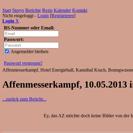
Start
Storys
Berichte
Rezis
Kalender
Kontakt
Nicht eingeloggt -
Login
[
Registrieren
]
Login
X
BS-Nummer oder Email:
Passwort:
Angemeldet bleiben
Passwort vergessen?
Affenmesserkampf, Hotel Energieball, Kannibal Krach, Bonngwasser
Affenmesserkampf, 10.05.2013 
...zurück zum Bericht...
Ey, das AZ möchte doch keine Bilder von der Inn