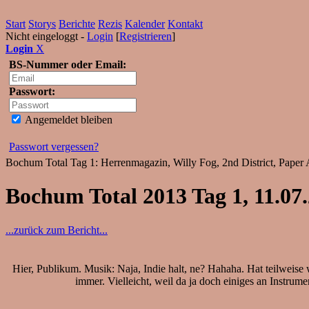
Start
Storys
Berichte
Rezis
Kalender
Kontakt
Nicht eingeloggt -
Login
[
Registrieren
]
Login
X
BS-Nummer oder Email:
Passwort:
Angemeldet bleiben
Passwort vergessen?
Bochum Total Tag 1: Herrenmagazin, Willy Fog, 2nd District, Pape
Bochum Total 2013 Tag 1, 11.07
...zurück zum Bericht...
Hier, Publikum. Musik: Naja, Indie halt, ne? Hahaha. Hat teilweis
immer. Vielleicht, weil da ja doch einiges an Instrume