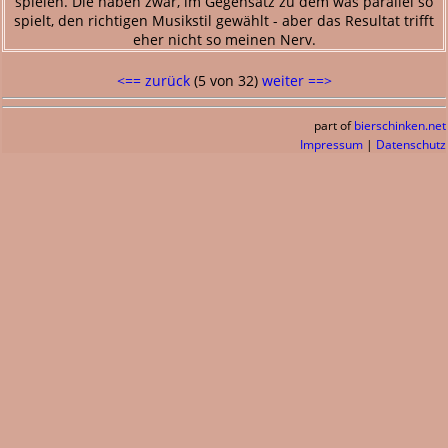
spielen. Die haben zwar, im Gegensatz zu dem was parallel so
spielt, den richtigen Musikstil gewählt - aber das Resultat trifft
eher nicht so meinen Nerv.
<== zurück
(5 von 32)
weiter ==>
part of
bierschinken.net
Impressum
|
Datenschutz