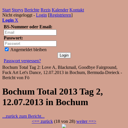
Start
Storys
Berichte
Rezis
Kalender
Kontakt
Nicht eingeloggt -
Login
[
Registrieren
]
Login
X
BS-Nummer oder Email:
Passwort:
Angemeldet bleiben
Passwort vergessen?
Bochum Total Tag 2: Love A, Blackmail, Goodbye Fairground,
Fuck Art Let's Dance, 12.07.2013 in Bochum, Bermuda-Dreieck -
Bericht von Fö
Bochum Total 2013 Tag 2,
12.07.2013 in Bochum
...zurück zum Bericht...
<== zurück
(18 von 28)
weiter ==>