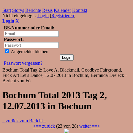
Start
Storys
Berichte
Rezis
Kalender
Kontakt
Nicht eingeloggt -
Login
[
Registrieren
]
Login
X
BS-Nummer oder Email:
Passwort:
Angemeldet bleiben
Passwort vergessen?
Bochum Total Tag 2: Love A, Blackmail, Goodbye Fairground,
Fuck Art Let's Dance, 12.07.2013 in Bochum, Bermuda-Dreieck -
Bericht von Fö
Bochum Total 2013 Tag 2,
12.07.2013 in Bochum
...zurück zum Bericht...
<== zurück
(23 von 28)
weiter ==>