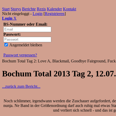
Start
Storys
Berichte
Rezis
Kalender
Kontakt
Nicht eingeloggt -
Login
[
Registrieren
]
Login
X
BS-Nummer oder Email:
Passwort:
Angemeldet bleiben
Passwort vergessen?
Bochum Total Tag 2: Love A, Blackmail, Goodbye Fairground, Fuck 
Bochum Total 2013 Tag 2, 12.0
...zurück zum Bericht...
Noch schlimmer, irgendwann werden die Zuschauer aufgefordert, den 
nunja. Ne Band in der Größenordnung darf auch ruhig mal etwas Stad
und verliert sich schnell - und das is