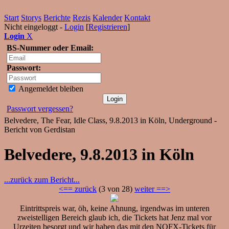
Start
Storys
Berichte
Rezis
Kalender
Kontakt
Nicht eingeloggt -
Login
[
Registrieren
]
Login
X
BS-Nummer oder Email:
Passwort:
Angemeldet bleiben
Passwort vergessen?
Belvedere, The Fear, Idle Class, 9.8.2013 in Köln, Underground -
Bericht von Gerdistan
Belvedere, 9.8.2013 in Köln
...zurück zum Bericht...
<== zurück
(3 von 28)
weiter ==>
Eintrittspreis war, öh, keine Ahnung, irgendwas im unteren
zweistelligen Bereich glaub ich, die Tickets hat Jenz mal vor
Urzeiten besorgt und wir haben das mit den NOFX-Tickets für