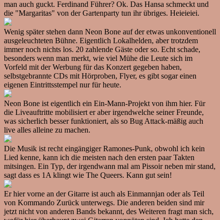
man auch guckt. Ferdinand Führer? Ok. Das Hansa schmeckt und
die "Margaritas" von der Gartenparty tun ihr übriges. Heieieiei.
Wenig später stehen dann Neon Bone auf der etwas unkonventionell
ausgeleuchteten Bühne. Eigentlich Lokalhelden, aber trotzdem
immer noch nichts los. 20 zahlende Gäste oder so. Echt schade,
besonders wenn man merkt, wie viel Mühe die Leute sich im
Vorfeld mit der Werbung für das Konzert gegeben haben,
selbstgebrannte CDs mit Hörproben, Flyer, es gibt sogar einen
eigenen Eintrittsstempel nur für heute.
Neon Bone ist eigentlich ein Ein-Mann-Projekt von ihm hier. Für
die Liveauftritte mobilisiert er aber irgendwelche seiner Freunde,
was sicherlich besser funktioniert, als so Bug Attack-mäßig auch
live alles alleine zu machen.
Die Musik ist recht eingängiger Ramones-Punk, obwohl ich kein
Lied kenne, kann ich die meisten nach den ersten paar Takten
mitsingen. Ein Typ, der irgendwann mal am Pissoir neben mir stand,
sagt dass es 1A klingt wie The Queers. Kann gut sein!
Er hier vorne an der Gitarre ist auch als Einmannjan oder als Teil
von Kommando Zurück unterwegs. Die anderen beiden sind mir
jetzt nicht von anderen Bands bekannt, des Weiteren fragt man sich,