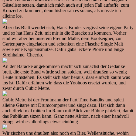
Gästeliste setzen, damit ich mich auch auf jeden Fall aufraffe, zum
Konzert zu kommen, denn bisher sah es so aus, als müsste ich
alleine los.
Aber das Blatt wendet sich, Hans' Bruder vergisst seine eigene Party
und so hat Hans Zeit, mit mir in die Baracke zu kommen. Vorher
sind wir aber bei unserem Freund Malte, dem Bootseigner, zur
Gartenparty eingeladen und schenken eine Flasche Single Malt
sowie eine Kapitänsmütze. Dafür gabs leckere Plörre und lange
Strohhalme. Cheerio.
An der Baracke angekommen macht sich zunächst der Gedanke
breit, die erste Band würde schon spielen, weil draußen so wenig
Leute rumstehen. Es stellt sich aber heraus, dass einfach kaum was
los ist. Dafür erfahren wir, dass die Yoohoos ersetzt wurden, und
zwar durch Cubic Metre.
Cubic Metre ist der Frontmann der Part Time Bandits und spielt
alleine Gitarre mit Drumcomputer und singt dazu. Hat sich dann
auch direkt mal mitten im Raum mit Blick zur Bühne platziert, damit
das Publikum sitzen kann. Ganz nette Aktion, nach einer handvoll
Songs wird es allerdings etwas eintönig.
Wir zischen uns draußen also noch ein Bier. Wellensittiche, wohin