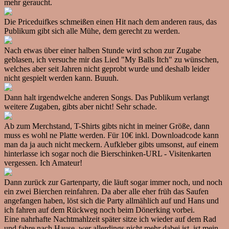
mehr geraucht.
Die Priceduifkes schmeißen einen Hit nach dem anderen raus, das
Publikum gibt sich alle Mühe, dem gerecht zu werden.
Nach etwas über einer halben Stunde wird schon zur Zugabe
geblasen, ich versuche mir das Lied "My Balls Itch" zu wünschen,
welches aber seit Jahren nicht geprobt wurde und deshalb leider
nicht gespielt werden kann. Buuuh.
Dann halt irgendwelche anderen Songs. Das Publikum verlangt
weitere Zugaben, gibts aber nicht! Sehr schade.
Ab zum Merchstand, T-Shirts gibts nicht in meiner Größe, dann
muss es wohl ne Platte werden. Für 10€ inkl. Downloadcode kann
man da ja auch nicht meckern. Aufkleber gibts umsonst, auf einem
hinterlasse ich sogar noch die Bierschinken-URL - Visitenkarten
vergessen. Ich Amateur!
Dann zurück zur Gartenparty, die läuft sogar immer noch, und noch
ein zwei Bierchen reinfahren. Da aber alle eher früh das Saufen
angefangen haben, löst sich die Party allmählich auf und Hans und
ich fahren auf dem Rückweg noch beim Dönerking vorbei.
Eine nahrhafte Nachtmahlzeit später sitze ich wieder auf dem Rad
und fahre nach Hause, wer allerdings nicht mehr dabei ist, ist mein