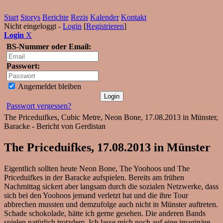
Start
Storys
Berichte
Rezis
Kalender
Kontakt
Nicht eingeloggt -
Login
[
Registrieren
]
Login
X
BS-Nummer oder Email:
Passwort:
Angemeldet bleiben
Passwort vergessen?
The Priceduifkes, Cubic Metre, Neon Bone, 17.08.2013 in Münster,
Baracke - Bericht von Gerdistan
The Priceduifkes, 17.08.2013 in Münster
Eigentlich sollten heute Neon Bone, The Yoohoos und The
Priceduifkes in der Baracke aufspielen. Bereits am frühen
Nachmittag sickert aber langsam durch die sozialen Netzwerke, dass
sich bei den Yoohoos jemand verletzt hat und die ihre Tour
abbrechen mussten und demzufolge auch nicht in Münster auftreten.
Schade schokolade, hätte ich gerne gesehen. Die anderen Bands
spielen natürlich trotzdem. Ich lasse mich noch auf eine imaginäre