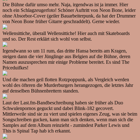
Die Bühne dafür umso mehr. Naja, irgendwas ist ja immer. Hier
noch ein Schlagzeugerfoto! Schöner Auftritt von Neon Bone, leider
ohne Absorbor-Cover (geiler Bauarbeiterpunk, da hat der Drummer
von Neon Bone früher Gitarre geschraddelt). Gerne wieder.
Wellensittiche, überall Wellensittiche! Hier auch mit Skateboards
und so. Der Rest erklärt sich wohl von selbst.
Irgendwann so um 11 rum, das dritte Hansa bereits am Kragen,
steigen dann die vier Jünglinge aus Belgien auf die Bühne, deren
Namen auszusprechen mir einige Probleme bereitet. Es sind The
Priceduifkes!
Und die machen geil flotten Rotzpoppunk, als Vergleich werden
wohl des öfteren die Murderburgers herangezogen, die letztes Jahr
auf denselben Bühnenbrettern standen.
Laut der Last.fm-Bandbeschreibung haben sie früher als Duo
Schwulenpornos geguckt und dabei Blink-182 gecovert.
Mittlerweile sind sie zu viert und spielen eigenes Zeug, was sie beim
Songschreiben gucken, kann man sich denken, wenn man sich die
Samples auf dem Album reinzieht - zumindest Parker Lewis und
This is Spinal Tap hab ich erkannt.