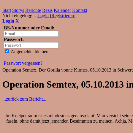
Start
Storys
Berichte
Rezis
Kalender
Kontakt
Nicht eingeloggt -
Login
[
Registrieren
]
Login
X
BS-Nummer oder Email:
Passwort:
Angemeldet bleiben
Passwort vergessen?
Operation Semtex, Der Gorilla vonne Kirmes, 05.10.2013 in Schwerte
Operation Semtex, 05.10.2013 i
...zurück zum Bericht...
Im Kneipenraum ist es mindestens genauso laut. Man versteht sein eig
faseln, ohne damit jetzt jemanden Bestimmten zu meinen. Achja, Mak