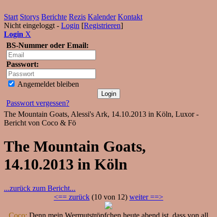
Start
Storys
Berichte
Rezis
Kalender
Kontakt
Nicht eingeloggt -
Login
[
Registrieren
]
Login
X
BS-Nummer oder Email:
Passwort:
Angemeldet bleiben
Passwort vergessen?
The Mountain Goats, Alessi's Ark, 14.10.2013 in Köln, Luxor -
Bericht von Coco & Fö
The Mountain Goats,
14.10.2013 in Köln
...zurück zum Bericht...
<== zurück
(10 von 12)
weiter ==>
Coco:
Denn mein Wermutströpfchen heute abend ist, dass von all