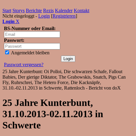
Start
Storys
Berichte
Rezis
Kalender
Kontakt
Nicht eingeloggt -
Login
[
Registrieren
]
Login
X
BS-Nummer oder Email:
Passwort:
Angemeldet bleiben
Passwort vergessen?
25 Jahre Kunterbunt: Oi Polloi, Die schwarzen Schafe, Fallout
Babies, Der gierige Diktator, The Grabowskis, Snatch, Pigs Can
Fly, Ruhrschrei, The Hetero Force, Die Kacknäpfe,
31.10.-02.11.2013 in Schwerte, Rattenloch - Bericht von doX
25 Jahre Kunterbunt,
31.10.2013-02.11.2013 in
Schwerte