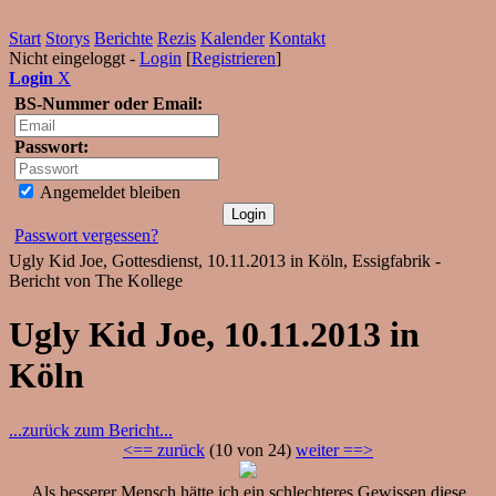
Start
Storys
Berichte
Rezis
Kalender
Kontakt
Nicht eingeloggt -
Login
[
Registrieren
]
Login
X
BS-Nummer oder Email:
Passwort:
Angemeldet bleiben
Passwort vergessen?
Ugly Kid Joe, Gottesdienst, 10.11.2013 in Köln, Essigfabrik -
Bericht von The Kollege
Ugly Kid Joe, 10.11.2013 in
Köln
...zurück zum Bericht...
<== zurück
(10 von 24)
weiter ==>
Als besserer Mensch hätte ich ein schlechteres Gewissen diese