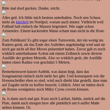
Bitte mal doof gucken. Danke, reicht.
Alles geil. Ich fühle mich bestens unterhalten. Noch nen Schuss
mehr als
kürzlich
im Nordpol, warum auch immer. Vielleicht weil
Fußball halt einfach die Massen begeistert. Wie sagte schon
Aristoteles: Einem kackenden Mann schaut man nicht in die Hose.
Zum Publikum! Es gibt sogar einen Turnverein, der ein wenig ins
Rudern gerät, als das Ende des Auftrittes angekündigt wird und sie
noch gar nicht all ihre Moves präsentiert haben. Zuvor gab es noch
wirklich unterhaltsame Action mit einem Zollstock sowie diverse
Ausfälle der groben Motorik. Also so wirklich grob, die Ausfälle
hatten einen Radius von geschätzt 5 Metern.
Bemerkenswert kurzer Auftritt, was daran liegt, dass das
Songmaterial einfach nicht mehr her gibt. Und konsequent wie die
Hosenscheißer eben so sind, wird auch direkt klar gestellt, dass man
auf Zugabe nicht zu hoffen braucht. Löblich. Aber sie hätten doch
als Bonus wenigstens noch Miley Cyrus covern können.
Ja, is dann auch mal gut. Kurz noch Larifari, blabla, zurück auf die
Piste, damit auch morgen brav alle pünktlich um 6 auffer Matte
stehen können. Oi.